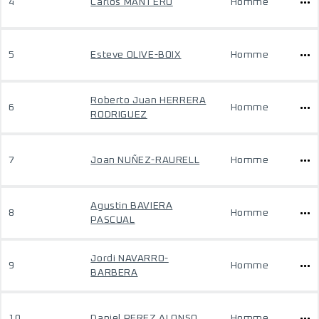
4
Carlos MANTERO
Homme
5
Esteve OLIVE-BOIX
Homme
Roberto Juan HERRERA
6
Homme
RODRIGUEZ
7
Joan NUÑEZ-RAURELL
Homme
Agustin BAVIERA
8
Homme
PASCUAL
Jordi NAVARRO-
9
Homme
BARBERA
10
Daniel PEREZ ALONSO
Homme