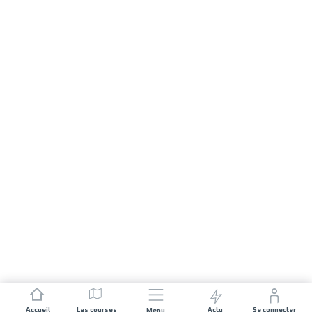
Accueil
Les courses
Actu
Se connecter
Menu