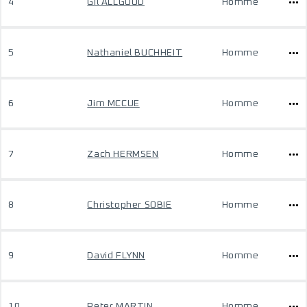
4
Gil ALLGOOD
Homme
5
Nathaniel BUCHHEIT
Homme
6
Jim MCCUE
Homme
7
Zach HERMSEN
Homme
8
Christopher SOBIE
Homme
9
David FLYNN
Homme
10
Peter MARTIN
Homme