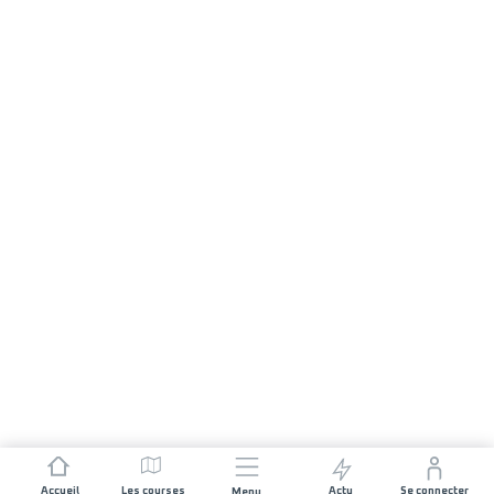
Accueil
Les courses
Actu
Se connecter
Menu