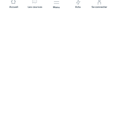
Accueil
Les courses
Actu
Se connecter
Menu
REJOIGNEZ L'AVENTURE
Organisateurs de course
Carrières