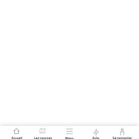
Accueil
Les courses
Actu
Se connecter
Menu