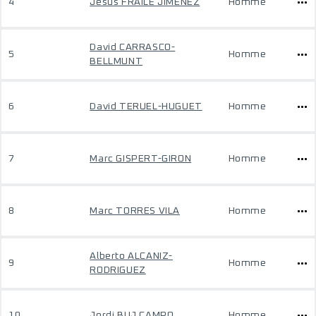
4
Jesus FRAILE JIMÉNEZ
Homme
David CARRASCO-
5
Homme
BELLMUNT
6
David TERUEL-HUGUET
Homme
7
Marc GISPERT-GIRON
Homme
8
Marc TORRES VILA
Homme
Alberto ALCANIZ-
9
Homme
RODRIGUEZ
10
Jordi BUJ CAMPO
Homme