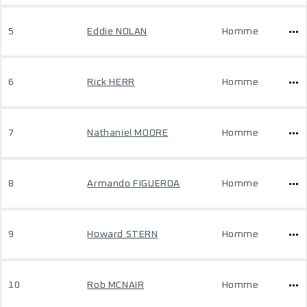
5
Eddie NOLAN
Homme
6
Rick HERR
Homme
7
Nathaniel MOORE
Homme
8
Armando FIGUEROA
Homme
9
Howard STERN
Homme
10
Rob MCNAIR
Homme