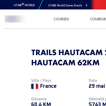
®
UTMB
WORLD
UTMB World Series Events
Skip to Content
COURSES
COUREUR
TRAILS HAUTACAM 2
HAUTACAM 62KM
Ville / Pays
Date
France
29 mai
Distance
Dénivelé 
60.4 KM
5743 