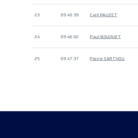
23
09:40:39
Cyril PAUZET
24
09:46:02
Paul BOUQUET
25
09:47:37
Pierre SARTHOU