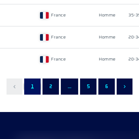
France
Homme
35-3
France
Homme
20-3
France
Homme
20-3
1
2
...
5
6