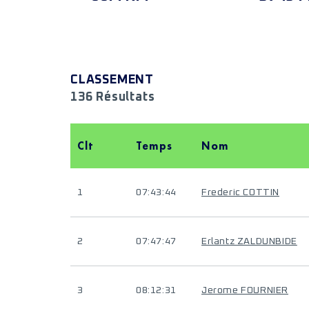
CLASSEMENT
136 Résultats
Clt
Temps
Nom
1
07:43:44
Frederic COTTIN
2
07:47:47
Erlantz ZALDUNBIDE
3
08:12:31
Jerome FOURNIER