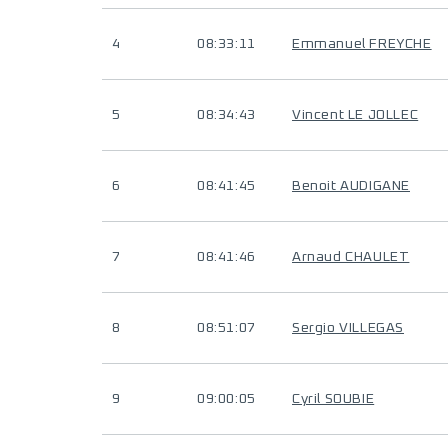
4
08:33:11
Emmanuel FREYCHE
5
08:34:43
Vincent LE JOLLEC
6
08:41:45
Benoit AUDIGANE
7
08:41:46
Arnaud CHAULET
8
08:51:07
Sergio VILLEGAS
9
09:00:05
Cyril SOUBIE