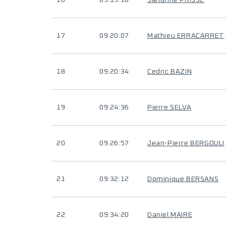
16
09:19:18
Sandrine PRISSE
17
09:20:07
Mathieu ERRACARRET
18
09:20:34
Cedric BAZIN
19
09:24:36
Pierre SELVA
20
09:26:57
Jean-Pierre BERGOULI
21
09:32:12
Dominique BERSANS
22
09:34:20
Daniel MAIRE