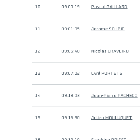
10
09:00:19
Pascal GAILLARD
11
09:01:05
Jerome SOUBIE
12
09:05:40
Nicolas CRAVEIRO
13
09:07:02
Cyril PORTETS
14
09:13:03
Jean-Pierre PACHECO
15
09:16:30
Julien MOULUQUET