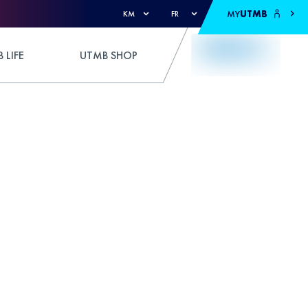
MY
UTMB
KM
FR
 LIFE
UTMB SHOP