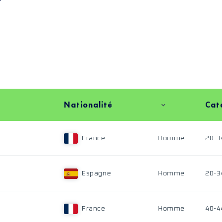
Nationalité
Cat
France
Homme
20-3
Espagne
Homme
20-3
France
Homme
40-4