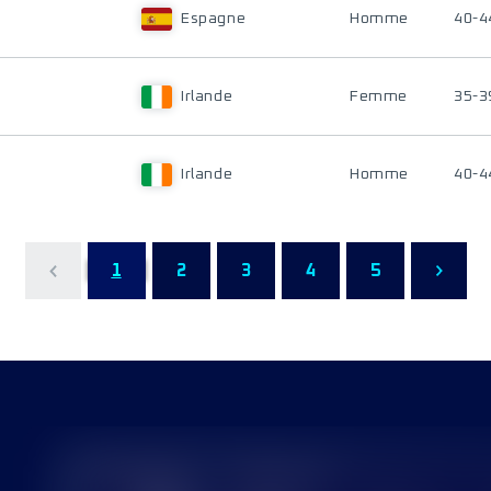
Espagne
Homme
40-4
Irlande
Femme
35-3
Irlande
Homme
40-4
1
2
3
4
5