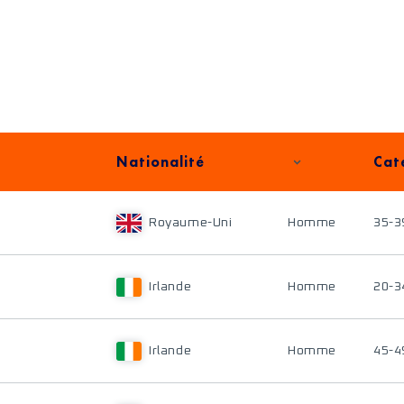
Nationalité
Cat
Royaume-Uni
Homme
35-3
Irlande
Homme
20-3
Irlande
Homme
45-4