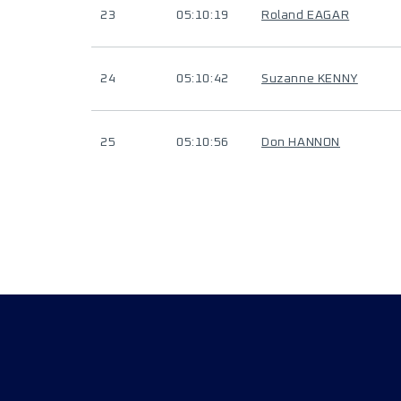
23
05:10:19
Roland EAGAR
24
05:10:42
Suzanne KENNY
25
05:10:56
Don HANNON