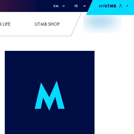
MY
UTMB
KM
FR
 LIFE
UTMB SHOP