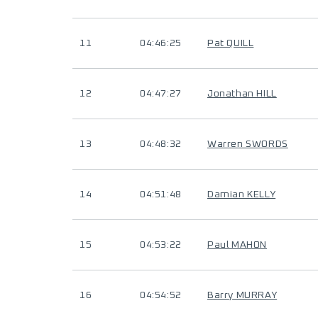
11
04:46:25
Pat QUILL
12
04:47:27
Jonathan HILL
13
04:48:32
Warren SWORDS
14
04:51:48
Damian KELLY
15
04:53:22
Paul MAHON
16
04:54:52
Barry MURRAY