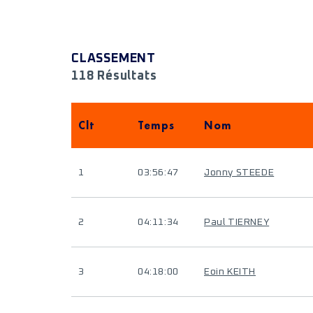
CLASSEMENT
118 Résultats
Clt
Temps
Nom
1
03:56:47
Jonny STEEDE
2
04:11:34
Paul TIERNEY
3
04:18:00
Eoin KEITH