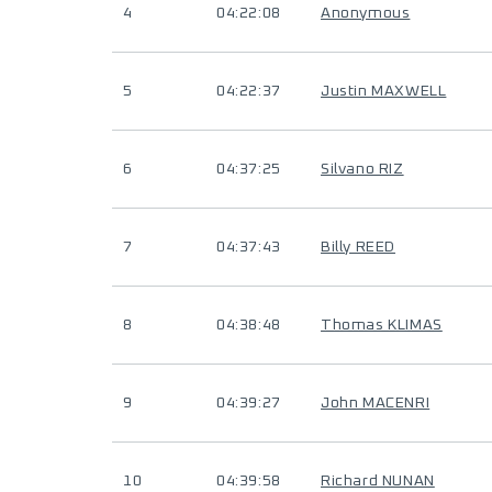
4
04:22:08
Anonymous
5
04:22:37
Justin MAXWELL
6
04:37:25
Silvano RIZ
7
04:37:43
Billy REED
8
04:38:48
Thomas KLIMAS
9
04:39:27
John MACENRI
10
04:39:58
Richard NUNAN