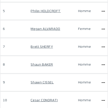
5
Philip HOLDCROFT
Homme
6
Megan ALVARADO
Femme
7
Brett SHERFY
Homme
8
Shaun BAKER
Homme
9
Shawn CISSEL
Homme
10
Cesar CONDRATI
Homme