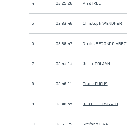
4
02:25:26
Vlad IXEL
5
02:33:46
Christoph WENDNER
6
02:38:47
Daniel REDONDO ARR
7
02:44:14
Josip TOLJAN
8
02:46:11
Franz FUCHS
9
02:48:55
Jan OTTERSBACH
10
02:51:25
Stefano PIVA