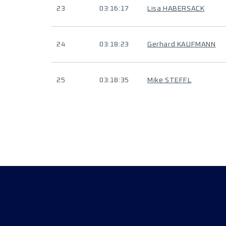
23
03:16:17
Lisa HABERSACK
24
03:18:23
Gerhard KAUFMANN
25
03:18:35
Mike STEFFL