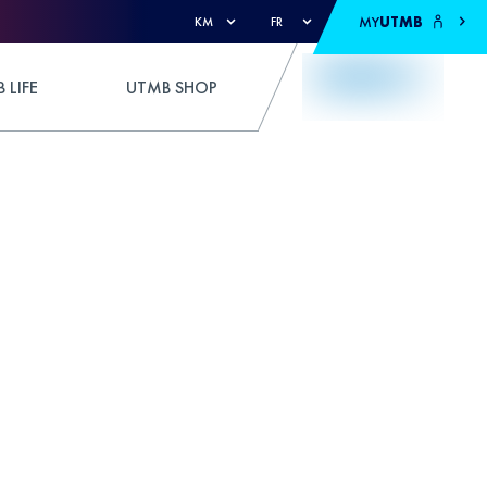
MY
UTMB
KM
FR
 LIFE
UTMB SHOP