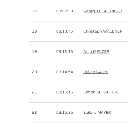
17
03:07:30
Georg TEISCHINGER
18
03:10:45
Christoph WALDNER
19
03:12:15
Anja MENZER
20
03:14:54
Julian BAUM
21
03:15:15
Simon SCHACHERL
22
03:15:36
Szilárd MAYER