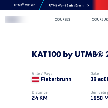
®
UTMB
WORLD
UTMB World Series Events
Skip to Content
COURSES
COUREUR
KAT100 by UTMB® 20
Ville / Pays
Date
Fieberbrunn
09 aoû
Distance
Dénivelé 
24 KM
1650 