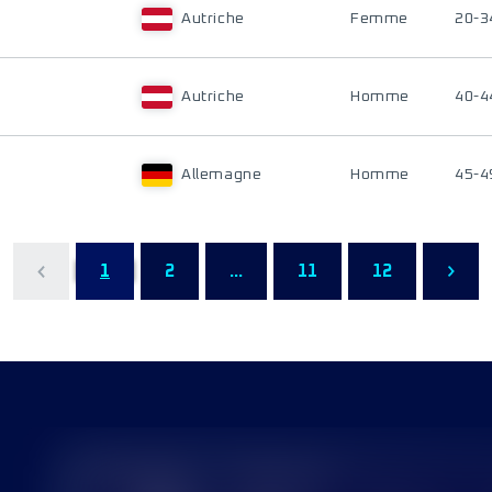
Autriche
Femme
20-3
Autriche
Homme
40-4
Allemagne
Homme
45-4
1
2
...
11
12