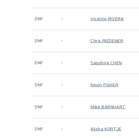
DNF
-
Vicente RIVERA
DNF
-
Chris RIEDENER
DNF
-
Sapphire CHEN
DNF
-
Kevin FISHER
DNF
-
Mike BARNHART
DNF
-
Alisha KORTJE