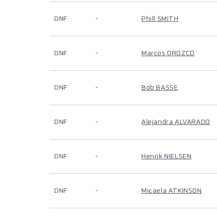
DNF
-
Phill SMITH
DNF
-
Marcos OROZCO
DNF
-
Bob BASSE
DNF
-
Alejandra ALVARADO
DNF
-
Henrik NIELSEN
DNF
-
Micaela ATKINSON