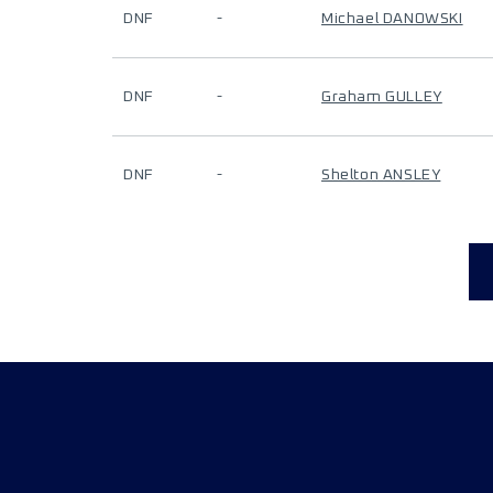
DNF
-
Michael DANOWSKI
DNF
-
Graham GULLEY
DNF
-
Shelton ANSLEY