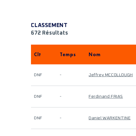
CLASSEMENT
672 Résultats
Clt
Temps
Nom
DNF
-
Jeffrey MCCOLLOUGH
DNF
-
Ferdinand FRIAS
DNF
-
Daniel WARKENTINE