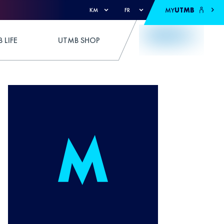
MY
UTMB
KM
FR
 LIFE
UTMB SHOP