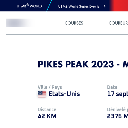
®
UTMB
WORLD
UTMB World Series Events
Skip to Content
COURSES
COUREUR
PIKES PEAK 2023 - 
Ville / Pays
Date
Etats-Unis
17 sep
Distance
Dénivelé 
42 KM
2376 