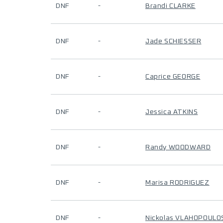
DNF
-
Brandi CLARKE
DNF
-
Jade SCHIESSER
DNF
-
Caprice GEORGE
DNF
-
Jessica ATKINS
DNF
-
Randy WOODWARD
DNF
-
Marisa RODRIGUEZ
DNF
-
Nickolas VLAHOPOULO