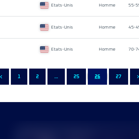
Etats-Unis
Homme
55-5
Etats-Unis
Homme
45-4
Etats-Unis
Homme
70-7
1
2
...
25
26
27