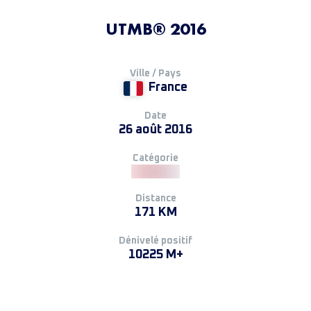
UTMB® 2016
Ville / Pays
France
Date
26 août 2016
Catégorie
Distance
171 KM
Dénivelé positif
10225 M+