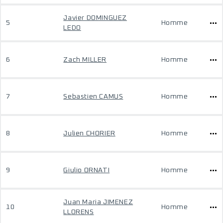
Javier DOMINGUEZ
5
Homme
LEDO
6
Zach MILLER
Homme
7
Sebastien CAMUS
Homme
8
Julien CHORIER
Homme
9
Giulio ORNATI
Homme
Juan Maria JIMENEZ
10
Homme
LLORENS