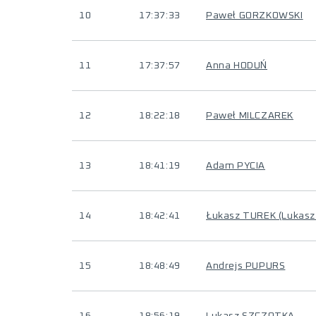
10
17:37:33
Paweł GORZKOWSKI
11
17:37:57
Anna HODUŃ
12
18:22:18
Paweł MILCZAREK
13
18:41:19
Adam PYCIA
14
18:42:41
Łukasz TUREK (Lukasz
15
18:48:49
Andrejs PUPURS