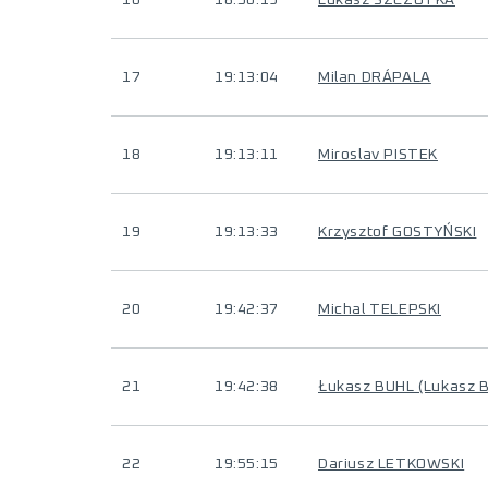
16
18:56:19
Lukasz SZCZOTKA
17
19:13:04
Milan DRÁPALA
18
19:13:11
Miroslav PISTEK
19
19:13:33
Krzysztof GOSTYŃSKI
20
19:42:37
Michal TELEPSKI
21
19:42:38
Łukasz BUHL (Lukasz 
22
19:55:15
Dariusz LETKOWSKI