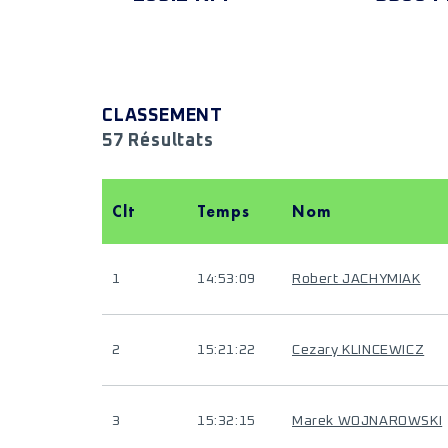
CLASSEMENT
57 Résultats
Clt
Temps
Nom
1
14:53:09
Robert JACHYMIAK
2
15:21:22
Cezary KLINCEWICZ
3
15:32:15
Marek WOJNAROWSKI