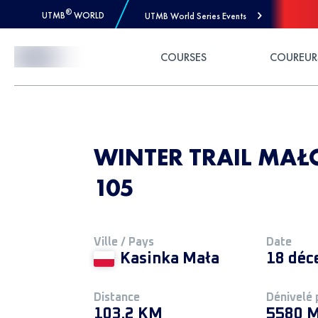
®
UTMB
WORLD
UTMB World Series Events
Skip to Content
COURSES
COUREUR
WINTER TRAIL MAŁ
105
Ville / Pays
Date
Kasinka Mała
18 déc
Distance
Dénivelé 
103.2 KM
5580 