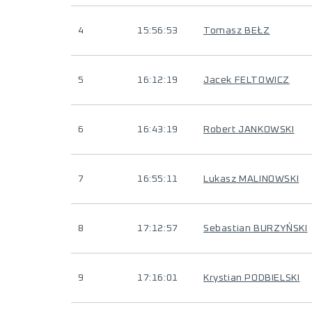
4
15:56:53
Tomasz BEŁZ
5
16:12:19
Jacek FELTOWICZ
6
16:43:19
Robert JANKOWSKI
7
16:55:11
Lukasz MALINOWSKI
8
17:12:57
Sebastian BURZYŃSKI
9
17:16:01
Krystian PODBIELSKI