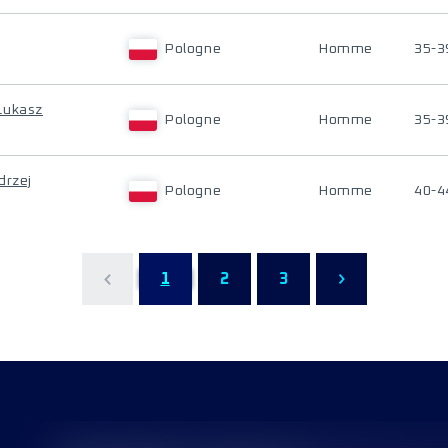
Pologne
Homme
35-3
Lukasz
Pologne
Homme
35-3
drzej
Pologne
Homme
40-4
1
2
3