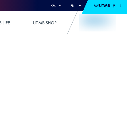
MY
UTMB
KM
FR
 LIFE
UTMB SHOP