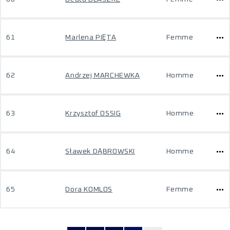
61
Marlena PIĘTA
Femme
62
Andrzej MARCHEWKA
Homme
63
Krzysztof OSSIG
Homme
64
Sławek DĄBROWSKI
Homme
65
Dora KOMLOS
Femme