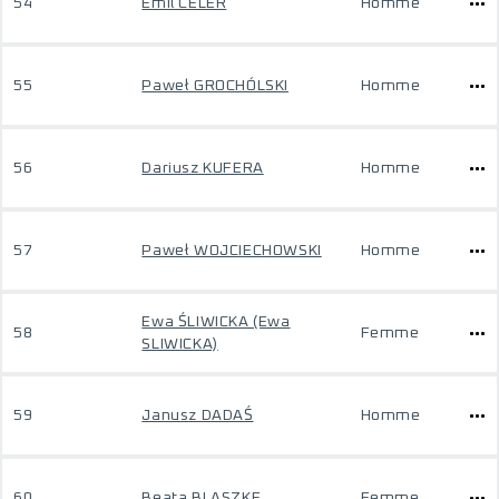
54
Emil CELER
Homme
55
Paweł GROCHÓLSKI
Homme
56
Dariusz KUFERA
Homme
57
Paweł WOJCIECHOWSKI
Homme
Ewa ŚLIWICKA (Ewa
58
Femme
SLIWICKA)
59
Janusz DADAŚ
Homme
60
Beata BLASZKE
Femme