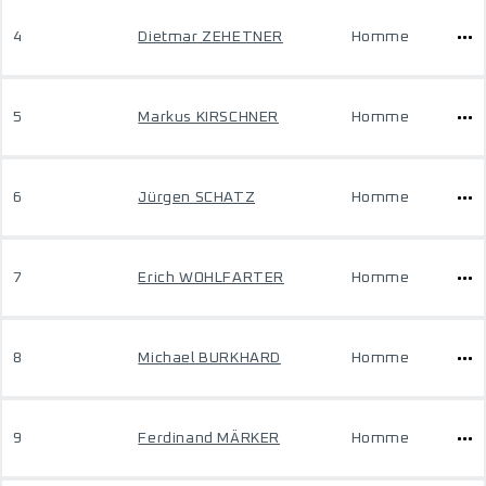
4
Dietmar ZEHETNER
Homme
5
Markus KIRSCHNER
Homme
6
Jürgen SCHATZ
Homme
7
Erich WOHLFARTER
Homme
8
Michael BURKHARD
Homme
9
Ferdinand MÄRKER
Homme