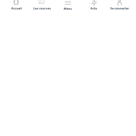
Accueil
Les courses
Actu
Se connecter
Menu
REJOIGNEZ L'AVENTURE
Organisateurs de course
Carrières