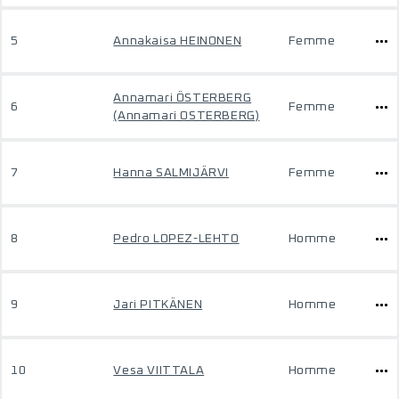
5
Annakaisa HEINONEN
Femme
Annamari ÖSTERBERG
6
Femme
(Annamari OSTERBERG)
7
Hanna SALMIJÄRVI
Femme
8
Pedro LOPEZ-LEHTO
Homme
9
Jari PITKÄNEN
Homme
10
Vesa VIITTALA
Homme