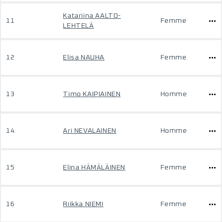
Katariina AALTO-
11
Femme
LEHTELÄ
12
Elisa NAUHA
Femme
13
Timo KAIPIAINEN
Homme
14
Ari NEVALAINEN
Homme
15
Elina HÄMÄLÄINEN
Femme
16
Riikka NIEMI
Femme