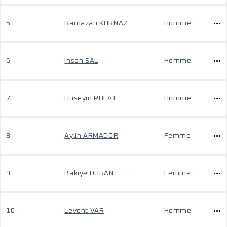
5
Ramazan KURNAZ
Homme
6
Ihsan SAL
Homme
7
Hüseyin POLAT
Homme
8
Aylin ARMADOR
Femme
9
Bakiye DURAN
Femme
10
Levent VAR
Homme