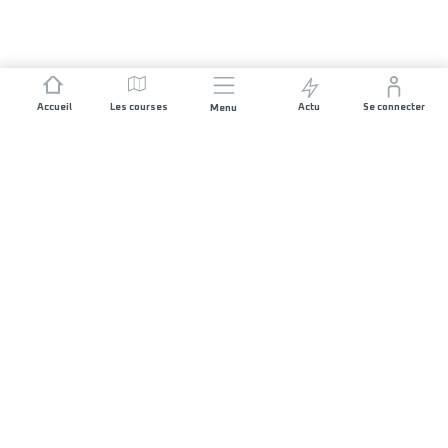
Accueil
Les courses
Actu
Se connecter
Menu
REJOIGNEZ L'AVENTURE
Organisateurs de course