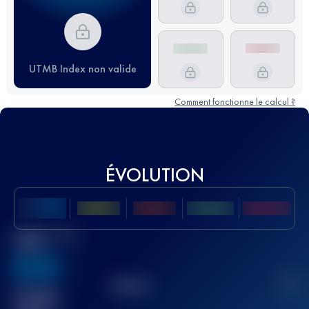
UTMB Index non valide
Comment fonctionne le calcul ?
ÉVOLUTION
Meilleur Score
UTMB
636
TOP
10
2
Course(s)
terminée(s)