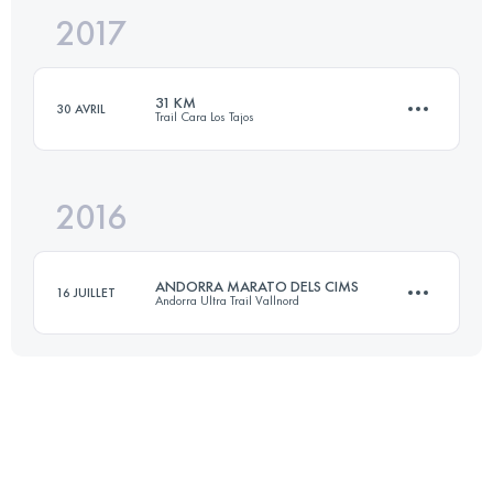
2017
31.8 KM
2140 M+
31 KM
30 AVRIL
Trail Cara Los Tajos
Connectez-vous pour voir l'UTMB Index
2016
32.1 KM
2140 M+
ANDORRA MARATO DELS CIMS
16 JUILLET
Andorra Ultra Trail Vallnord
Connectez-vous pour voir l'UTMB Index
42.5 KM
3000 M+