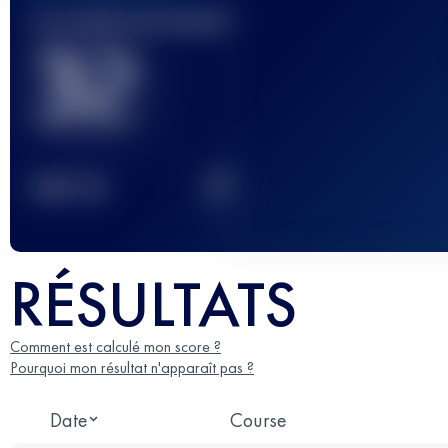
Course(s) terminée(s)
32
2
TOP
10
RÉSULTATS
Comment est calculé mon score ?
Pourquoi mon résultat n'apparaît pas ?
Date
Course