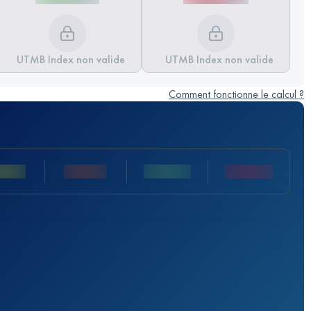
UTMB Index non valide
UTMB Index non valide
Comment fonctionne le calcul ?