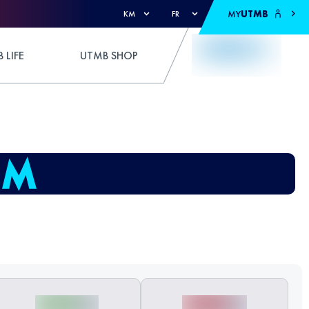
MY
UTMB
KM
FR
 LIFE
UTMB SHOP