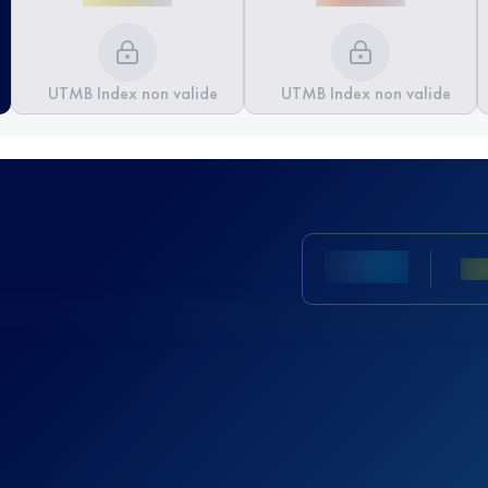
UTMB Index non valide
UTMB Index non valide