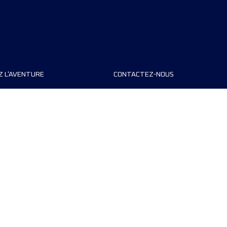
Z L'AVENTURE
CONTACTEZ-NOUS
teurs de course
FAQ
s
Contact
MyUTMB+