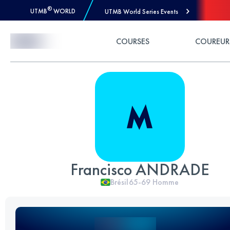
®
UTMB
WORLD
UTMB World Series Events
Skip to Content
COURSES
COUREUR
Francisco ANDRADE
Brésil
65-69
Homme