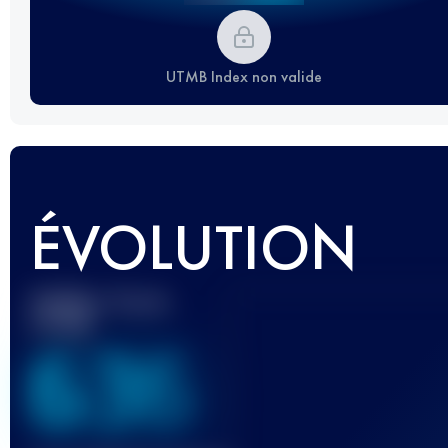
UTMB Index non valide
ÉVOLUTION
Meilleur Score
UTMB
636