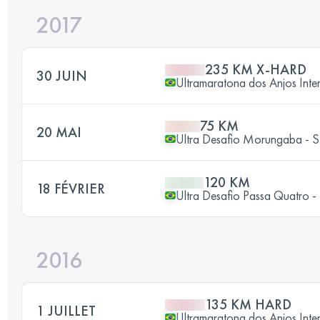
2017
235 KM X-HARD
30 JUIN
Ultramaratona dos Anjos Inte
75 KM
20 MAI
Ultra Desafio Morungaba - 
120 KM
18 FÉVRIER
Ultra Desafio Passa Quatro 
2016
135 KM HARD
1 JUILLET
Ultramaratona dos Anjos Inte