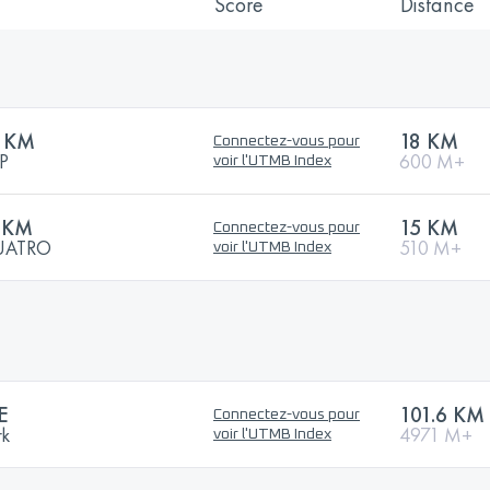
Score
Distance
5 KM
18 KM
Connectez-vous pour
SP
600 M+
voir l'UTMB Index
 KM
15 KM
Connectez-vous pour
UATRO
510 M+
voir l'UTMB Index
E
101.6 KM
Connectez-vous pour
rk
4971 M+
voir l'UTMB Index