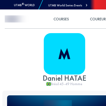
®
UTMB
WORLD
UTMB World Series Events
Skip to Content
COURSES
COUREUR
Daniel HATAE
Brésil
45-49
Homme