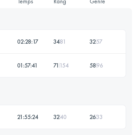
Temps
Rang
Genre
02:28:17
34
81
32
57
01:57:41
71
154
58
96
21:55:24
32
40
26
33