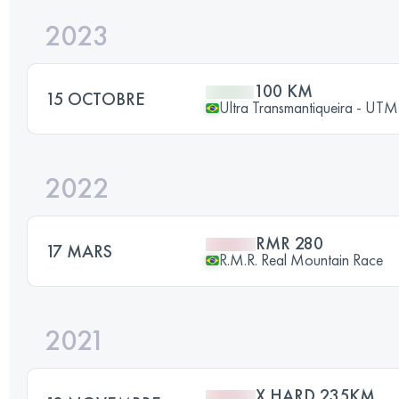
2023
100 KM
15 OCTOBRE
Ultra Transmantiqueira - UTM
2022
RMR 280
17 MARS
R.M.R. Real Mountain Race
2021
X HARD 235KM