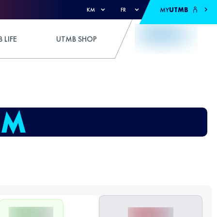
MY
UTMB
KM
FR
 LIFE
UTMB SHOP