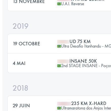
13 NOVEMBRE
U.A.I. Reverse
2019
UD 75 KM
19 OCTOBRE
Ultra Desafio Itanhandu - M
INSANE 50K
4 MAI
2nd STAGE INSANE - Poços
2018
235 KM X-HARD
29 JUIN
Ultramaratona dos Anjos Inte