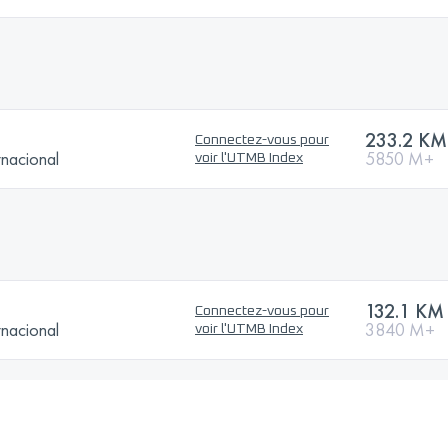
233.2 KM
Connectez-vous pour
rnacional
5850 M+
voir l'UTMB Index
132.1 KM
Connectez-vous pour
rnacional
3840 M+
voir l'UTMB Index