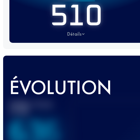
510
Détails
ÉVOLUTION
Meilleur Score
UTMB
636