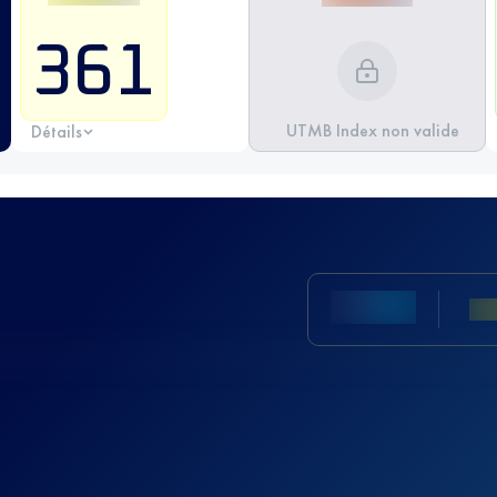
361
UTMB Index non valide
Détails