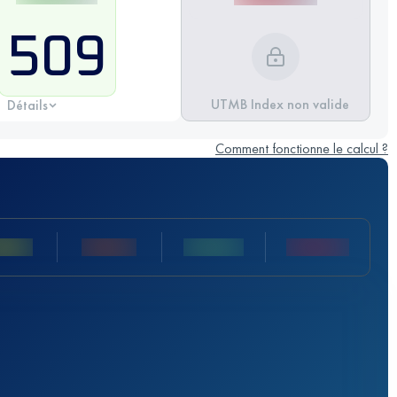
509
UTMB Index non valide
Détails
Comment fonctionne le calcul ?