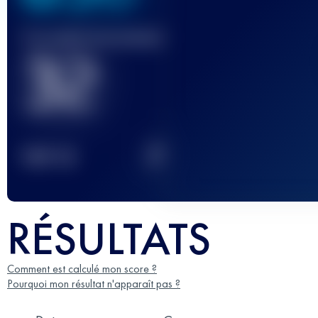
Course(s) terminée(s)
32
2
TOP
10
RÉSULTATS
Comment est calculé mon score ?
Pourquoi mon résultat n'apparaît pas ?