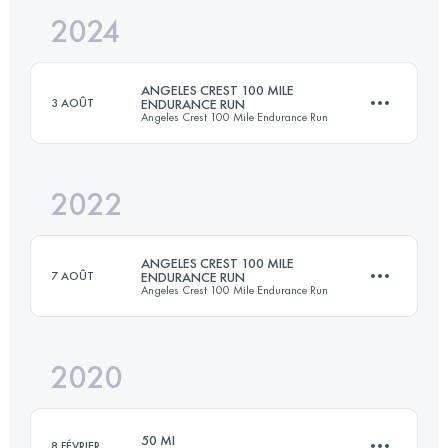
2024
163.3 KM
6450 M+
ANGELES CREST 100 MILE
3 AOÛT
ENDURANCE RUN
Angeles Crest 100 Mile Endurance Run
Connectez-vous pour voir l'UTMB Index
2022
161.7 KM
5920 M+
ANGELES CREST 100 MILE
7 AOÛT
ENDURANCE RUN
Angeles Crest 100 Mile Endurance Run
Connectez-vous pour voir l'UTMB Index
2020
163.3 KM
7080 M+
50 MI
8 FÉVRIER