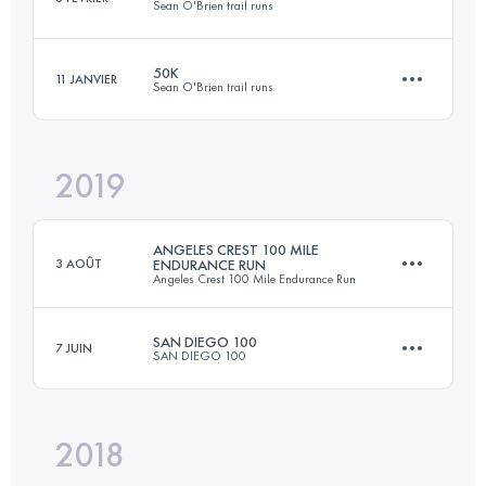
Sean O'Brien trail runs
Connectez-vous pour voir l'UTMB Index
50K
11 JANVIER
Sean O'Brien trail runs
80.3 KM
3260 M+
2019
52.5 KM
1800 M+
Connectez-vous pour voir l'UTMB Index
ANGELES CREST 100 MILE
3 AOÛT
ENDURANCE RUN
Angeles Crest 100 Mile Endurance Run
Connectez-vous pour voir l'UTMB Index
SAN DIEGO 100
7 JUIN
SAN DIEGO 100
152.6 KM
7220 M+
2018
161.3 KM
3950 M+