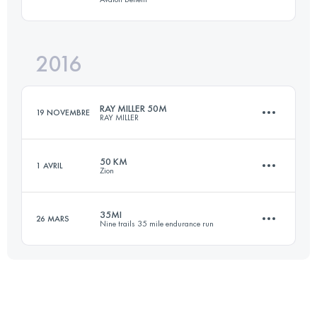
96.5 KM
3690 M+
Connectez-vous pour voir l'UTMB Index
2016
80.5 KM
2020 M+
Connectez-vous pour voir l'UTMB Index
RAY MILLER 50M
19 NOVEMBRE
RAY MILLER
Connectez-vous pour voir l'UTMB Index
50 KM
1 AVRIL
Zion
80.5 KM
3370 M+
35MI
26 MARS
Nine trails 35 mile endurance run
48 KM
970 M+
Connectez-vous pour voir l'UTMB Index
56.3 KM
3470 M+
Connectez-vous pour voir l'UTMB Index