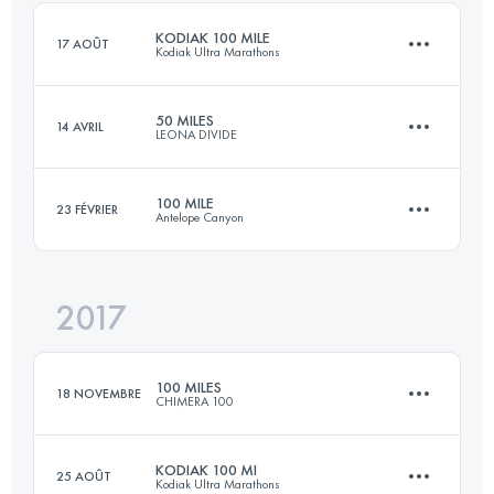
Connectez-vous pour voir l'UTMB Index
KODIAK 100 MILE
17 AOÛT
Kodiak Ultra Marathons
Connectez-vous pour voir l'UTMB Index
50 MILES
14 AVRIL
LEONA DIVIDE
163.8 KM
5210 M+
100 MILE
23 FÉVRIER
Antelope Canyon
78.5 KM
2710 M+
Connectez-vous pour voir l'UTMB Index
2017
159.5 KM
1740 M+
Connectez-vous pour voir l'UTMB Index
100 MILES
18 NOVEMBRE
CHIMERA 100
Connectez-vous pour voir l'UTMB Index
KODIAK 100 MI
25 AOÛT
Kodiak Ultra Marathons