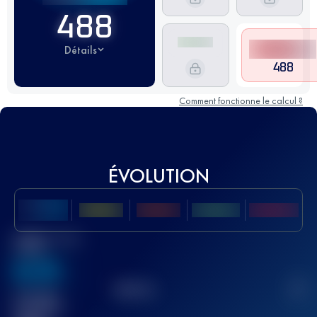
488
Détails
488
Comment fonctionne le calcul ?
ÉVOLUTION
Meilleur Score
UTMB
636
TOP
10
2
Course(s)
terminée(s)