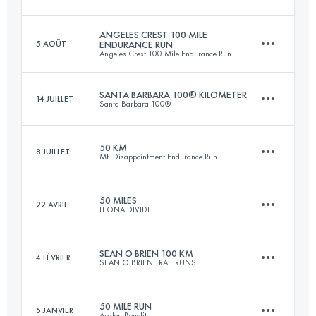
155 KM
6520 M+
ANGELES CREST 100 MILE
5 AOÛT
ENDURANCE RUN
Angeles Crest 100 Mile Endurance Run
163.1 KM
5150 M+
Connectez-vous pour voir l'UTMB Index
SANTA BARBARA 100® KILOMETER
14 JUILLET
Santa Barbara 100®
152.6 KM
7220 M+
Connectez-vous pour voir l'UTMB Index
50 KM
8 JUILLET
Mt. Disappointment Endurance Run
97 KM
5300 M+
Connectez-vous pour voir l'UTMB Index
50 MILES
22 AVRIL
LEONA DIVIDE
50.8 KM
1730 M+
Connectez-vous pour voir l'UTMB Index
SEAN O BRIEN 100 KM
4 FÉVRIER
SEAN O BRIEN TRAIL RUNS
78.5 KM
2710 M+
Connectez-vous pour voir l'UTMB Index
50 MILE RUN
5 JANVIER
Avalon Benefit