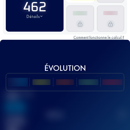
462
Détails
Comment fonctionne le calcul ?
ÉVOLUTION
Meilleur Score
UTMB
636
TOP
10
2
Course(s)
terminée(s)