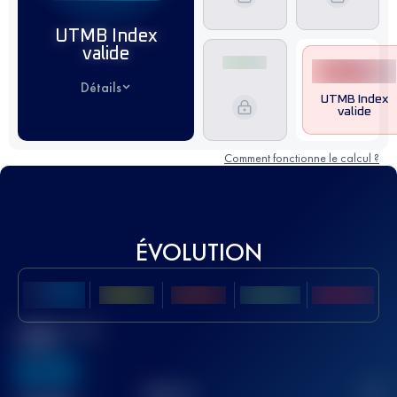
UTMB Index
valide
Détails
UTMB Index
valide
Comment fonctionne le calcul ?
ÉVOLUTION
Meilleur Score
UTMB
636
TOP
10
2