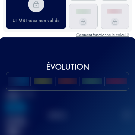
UTMB Index non valide
Comment fonctionne le calcul ?
ÉVOLUTION
Meilleur Score
UTMB
636
TOP
10
2
Course(s)
terminée(s)
32