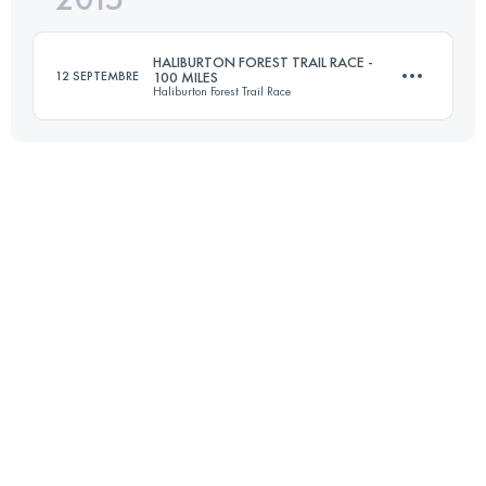
HALIBURTON FOREST TRAIL RACE -
12 SEPTEMBRE
100 MILES
Haliburton Forest Trail Race
Connectez-vous pour voir l'UTMB Index
161 KM
3120 M+
Connectez-vous pour voir l'UTMB Index