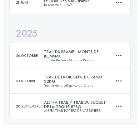
LE TRAIL DES KAOLINIERS
21 JUIN
La Montée du KAO
19.5 KM
462 M+
2025
25 KM
1150 M+
Connectez-vous pour voir l'UTMB Index
TRAIL DU BRAME - MONTS DE
26 OCTOBRE
BONNAC
Trail du Brame - Monts de Bonnac
Connectez-vous pour voir l'UTMB Index
TRAIL DE LA DILIGENCE ORANO
5 OCTOBRE
22KM
Sentier de la Diligence By Orano
21 KM
630 M+
ALEFPA TRAIL / TRAIL DU SUQUET
20 SEPTEMBRE
DE LA GROLLE #TSG
ALEFPA TRAIL PORTES DE VASSIVIERE
23.2 KM
590 M+
Connectez-vous pour voir l'UTMB Index
22 KM
750 M+