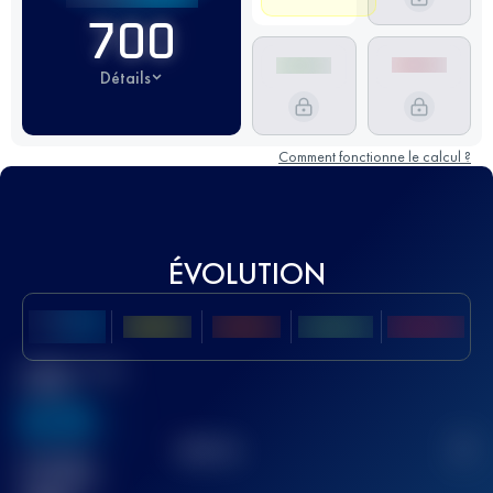
700
Détails
Comment fonctionne le calcul ?
ÉVOLUTION
Meilleur Score
UTMB
636
TOP
10
2
Course(s)
terminée(s)