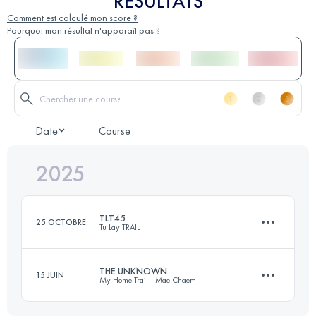
RÉSULTATS
Comment est calculé mon score ?
Pourquoi mon résultat n'apparaît pas ?
Date
Course
2025
TLT45
25 OCTOBRE
Tu Lay TRAIL
THE UNKNOWN
15 JUIN
My Home Trail - Mae Chaem
47 KM
3100 M+