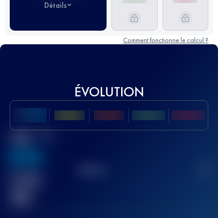
Détails
Comment fonctionne le calcul ?
ÉVOLUTION
Meilleur Score
UTMB
636
TOP
10
2
Course(s)
terminée(s)
32