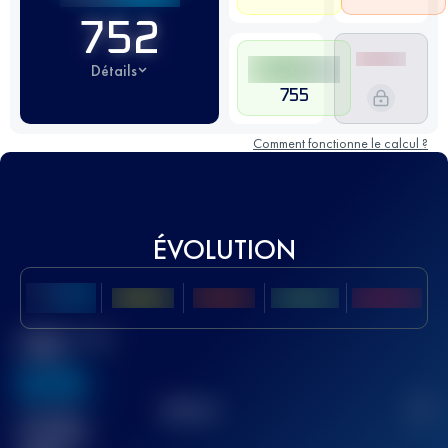
752
Détails
755
Comment fonctionne le calcul ?
ÉVOLUTION
Meilleur Score
UTMB
636
TOP
10
2
Course(s)
terminée(s)