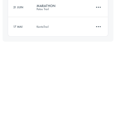
MARATHON
21 JUIN
Patou Trail
60 KM
3600 M+
Connectez-vous pour voir l'UTMB Index
17 MAI
KantaTrail
42 KM
3400 M+
Connectez-vous pour voir l'UTMB Index
13 KM
600 M+
Connectez-vous pour voir l'UTMB Index
Connectez-vous pour voir l'UTMB Index