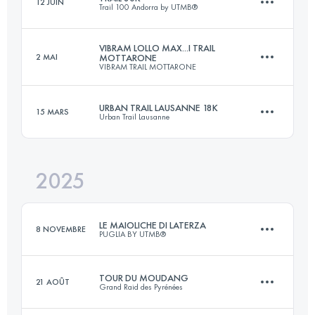
12 JUIN
Trail 100 Andorra by UTMB®
44.5 KM
3550 M+
VIBRAM LOLLO MAX...I TRAIL
2 MAI
MOTTARONE
VIBRAM TRAIL MOTTARONE
79 KM
3900 M+
Connectez-vous pour voir l'UTMB Index
URBAN TRAIL LAUSANNE 18K
15 MARS
Urban Trail Lausanne
60 KM
4100 M+
Connectez-vous pour voir l'UTMB Index
2025
19 KM
500 M+
Connectez-vous pour voir l'UTMB Index
LE MAIOLICHE DI LATERZA
8 NOVEMBRE
PUGLIA BY UTMB®
Connectez-vous pour voir l'UTMB Index
TOUR DU MOUDANG
21 AOÛT
Grand Raid des Pyrénées
85 KM
2000 M+