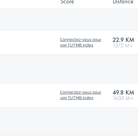
Score
Distance
22.9 KM
Connectez-vous pour
1372 M+
voir l'UTMB Index
49.8 KM
Connectez-vous pour
1600 M+
voir l'UTMB Index