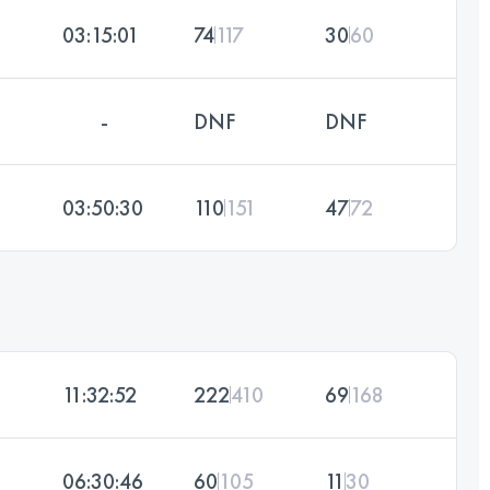
03:15:01
74
117
30
60
-
DNF
DNF
03:50:30
110
151
47
72
11:32:52
222
410
69
168
06:30:46
60
105
11
30