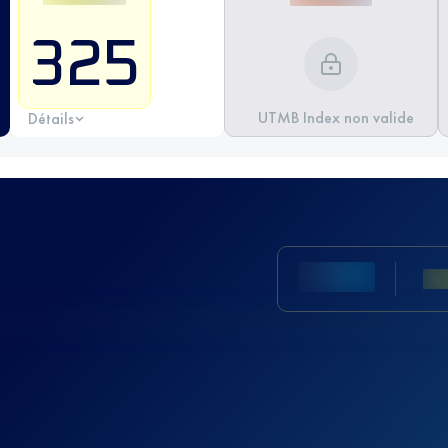
325
UTMB Index non valide
Détails