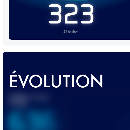
323
Détails
ÉVOLUTION
Meilleur Score
UTMB
636