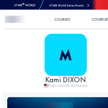
®
UTMB
WORLD
UTMB World Series Events
Skip to Content
COURSES
COUREUR
Kami DIXON
Etats-Unis
40-44
Femme