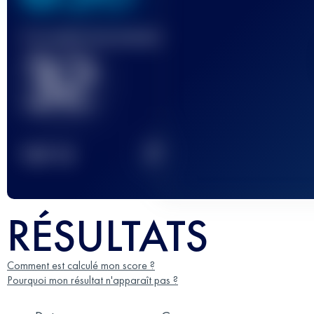
Course(s) terminée(s)
32
2
TOP
10
RÉSULTATS
Comment est calculé mon score ?
Pourquoi mon résultat n'apparaît pas ?