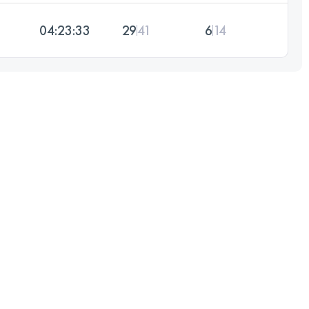
04:23:33
29
41
6
14