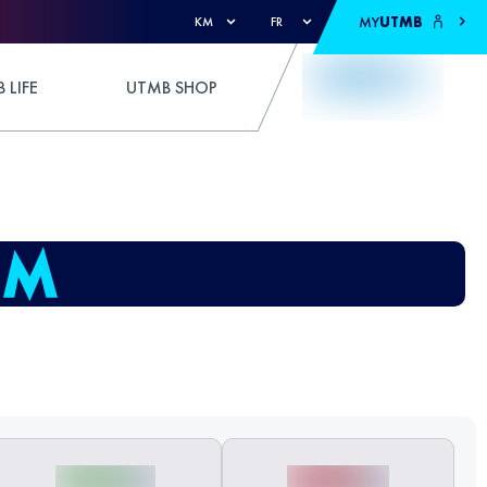
MY
UTMB
KM
FR
 LIFE
UTMB SHOP