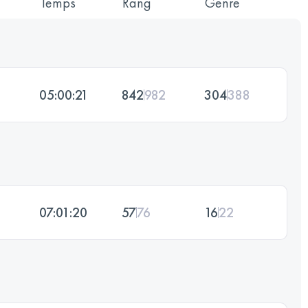
Temps
Rang
Genre
05:00:21
842
982
304
388
07:01:20
57
76
16
22