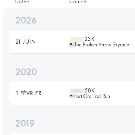
Date
Course
2026
23K
21 JUIN
The Broken Arrow Skyrace
2020
50K
1 FÉVRIER
Fort Ord Trail Run
2019