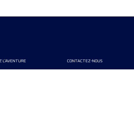
Z L'AVENTURE
CONTACTEZ-NOUS
teurs de course
FAQ
s
Contact
MyUTMB+