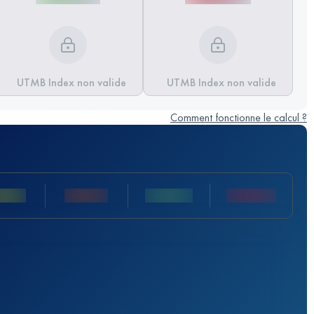
UTMB Index non valide
UTMB Index non valide
Comment fonctionne le calcul ?