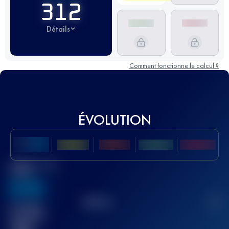
312
Détails
Comment fonctionne le calcul ?
ÉVOLUTION
Meilleur Score
UTMB
636
TOP
10
2
Course(s)
terminée(s)