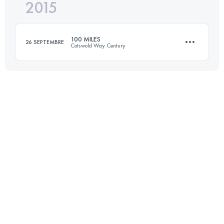
2015
69.8 KM
1600 M+
100 MILES
26 SEPTEMBRE
Cotswold Way Century
Connectez-vous pour voir l'UTMB Index
164.6 KM
4090 M+
Connectez-vous pour voir l'UTMB Index