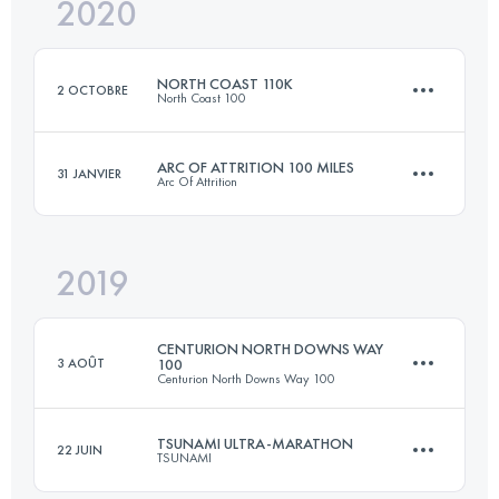
2020
170.3 KM
10050 M+
NORTH COAST 110K
2 OCTOBRE
North Coast 100
Connectez-vous pour voir l'UTMB Index
ARC OF ATTRITION 100 MILES
31 JANVIER
Arc Of Attrition
110 KM
3400 M+
2019
165.7 KM
5280 M+
Connectez-vous pour voir l'UTMB Index
CENTURION NORTH DOWNS WAY
3 AOÛT
100
Centurion North Downs Way 100
Connectez-vous pour voir l'UTMB Index
TSUNAMI ULTRA-MARATHON
22 JUIN
TSUNAMI
168 KM
3420 M+