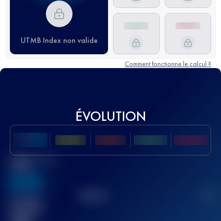
UTMB Index non valide
Comment fonctionne le calcul ?
ÉVOLUTION
Meilleur Score
UTMB
636
TOP
10
2
Course(s)
terminée(s)