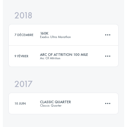
2018
61.5 KM
2780 M+
Connectez-vous pour voir l'UTMB Index
160K
7 DÉCEMBRE
Exodus Ultra Marathon
Connectez-vous pour voir l'UTMB Index
ARC OF ATTRITION 100 MILE
9 FÉVRIER
Arc Of Attrition
149.7 KM
6070 M+
2017
150.6 KM
4030 M+
Connectez-vous pour voir l'UTMB Index
CLASSIC QUARTER
10 JUIN
Classic Quarter
Connectez-vous pour voir l'UTMB Index