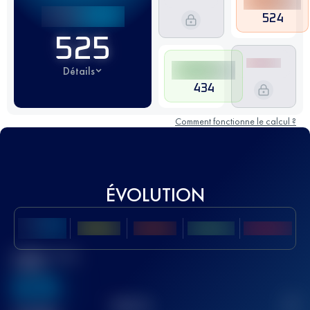
524
525
Détails
434
Comment fonctionne le calcul ?
ÉVOLUTION
Meilleur Score
UTMB
636
TOP
10
2