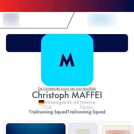
Skip to Content
Se connecter pour lier vos résultats
Christoph MAFFEI
Allemagne
40-44
Homme
Club
Équipe
Trailrunning Squad
Trailrunning Squad