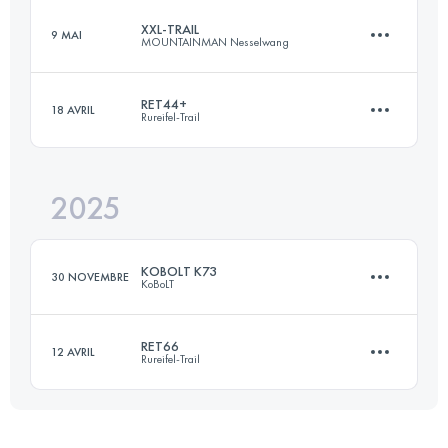
XXL-TRAIL
9 MAI
MOUNTAINMAN Nesselwang
74 KM
3000 M+
RET44+
18 AVRIL
Rureifel-Trail
71 KM
3952 M+
Connectez-vous pour voir l'UTMB Index
2025
46.1 KM
1853 M+
Connectez-vous pour voir l'UTMB Index
KOBOLT K73
30 NOVEMBRE
KoBoLT
Connectez-vous pour voir l'UTMB Index
RET66
12 AVRIL
Rureifel-Trail
73 KM
2800 M+