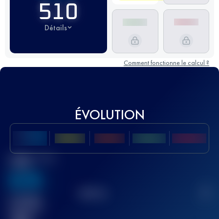
510
Détails
Comment fonctionne le calcul ?
ÉVOLUTION
Meilleur Score
UTMB
636
TOP
10
2
Course(s)
terminée(s)