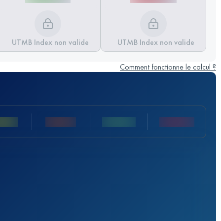
UTMB Index non valide
UTMB Index non valide
Comment fonctionne le calcul ?