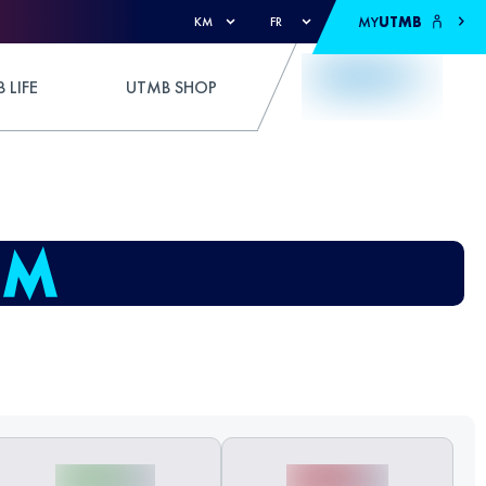
MY
UTMB
KM
FR
 LIFE
UTMB SHOP