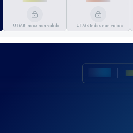
UTMB Index non valide
UTMB Index non valide