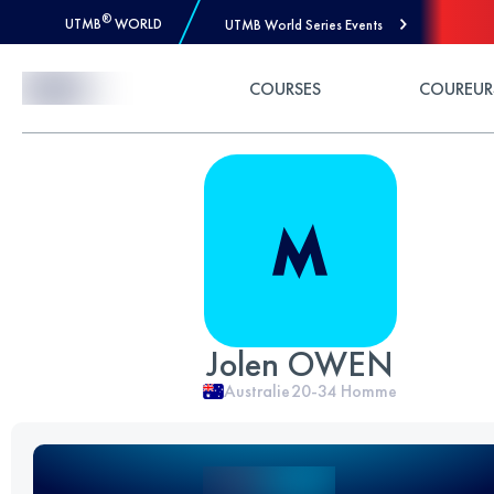
®
UTMB
WORLD
UTMB World Series Events
Skip to Content
COURSES
COUREUR
Jolen OWEN
Australie
20-34
Homme