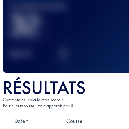
Course(s) terminée(s)
32
2
TOP
10
RÉSULTATS
Comment est calculé mon score ?
Pourquoi mon résultat n'apparaît pas ?
Date
Course