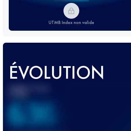
UTMB Index non valide
ÉVOLUTION
Meilleur Score
UTMB
636