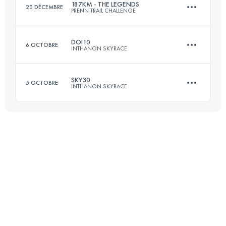
187KM - THE LEGENDS
20 DÉCEMBRE
PRENN TRAIL CHALLENGE
Connectez-vous pour voir l'UTMB Index
DOI10
6 OCTOBRE
INTHANON SKYRACE
187 KM
8567 M+
SKY30
5 OCTOBRE
INTHANON SKYRACE
14 KM
700 M+
Connectez-vous pour voir l'UTMB Index
32 KM
2440 M+
Connectez-vous pour voir l'UTMB Index
Connectez-vous pour voir l'UTMB Index