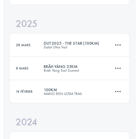
2025
100 KM
4400 M+
DUT2025 - THE STAR (100KM)
28 MARS
Dalat Ultra Trail
Connectez-vous pour voir l'UTMB Index
BRĂH YÀNG 35KM
8 MARS
Brăh Yàng Trail Summit
100 KM
4056 M+
100KM
14 FÉVRIER
MANG ĐEN ULTRA TRAIL
35 KM
2089 M+
Connectez-vous pour voir l'UTMB Index
2024
100 KM
4600 M+
Connectez-vous pour voir l'UTMB Index