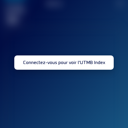
TOP
10
2
Course(s)
terminée(s)
32
Connectez-vous pour voir l'UTMB Index