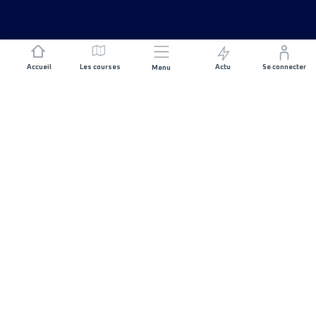
Accueil
Les courses
Actu
Se connecter
Menu
REJOIGNEZ L'AVENTURE
Organisateurs de course
Carrières