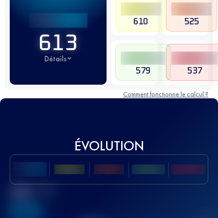
610
525
613
Détails
579
537
Comment fonctionne le calcul ?
ÉVOLUTION
Meilleur Score
UTMB
636