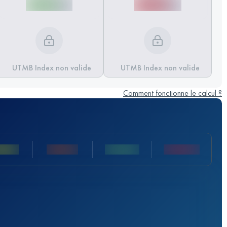
UTMB Index non valide
UTMB Index non valide
Comment fonctionne le calcul ?