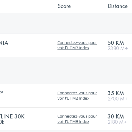
Score
Distance
NIA
50 KM
Connectez-vous pour
2380 M+
voir l'UTMB Index
™
35 KM
Connectez-vous pour
2700 M+
voir l'UTMB Index
YLINE 30K
30 KM
Connectez-vous pour
30k
2180 M+
voir l'UTMB Index