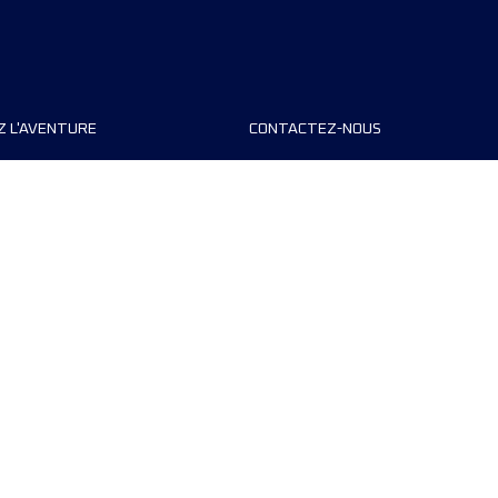
Z L'AVENTURE
CONTACTEZ-NOUS
teurs de course
FAQ
s
Contact
MyUTMB+
Politique de confidentialité
Préférences de cookies