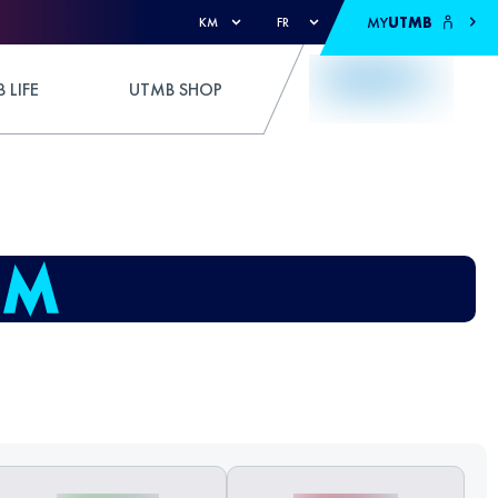
MY
UTMB
KM
FR
 LIFE
UTMB SHOP