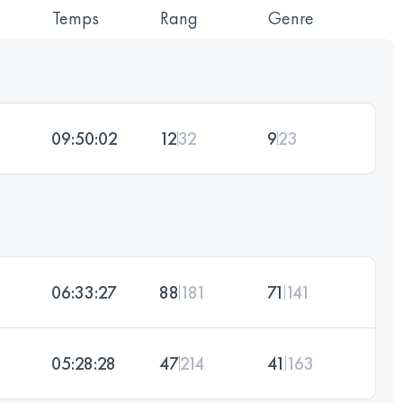
Temps
Rang
Genre
09:50:02
12
32
9
23
06:33:27
88
181
71
141
05:28:28
47
214
41
163