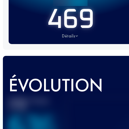
469
Détails
ÉVOLUTION
Meilleur Score
UTMB
636