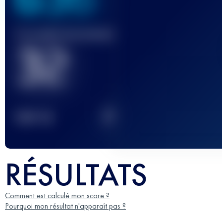
Course(s) terminée(s)
32
2
TOP
10
RÉSULTATS
Comment est calculé mon score ?
Pourquoi mon résultat n'apparaît pas ?