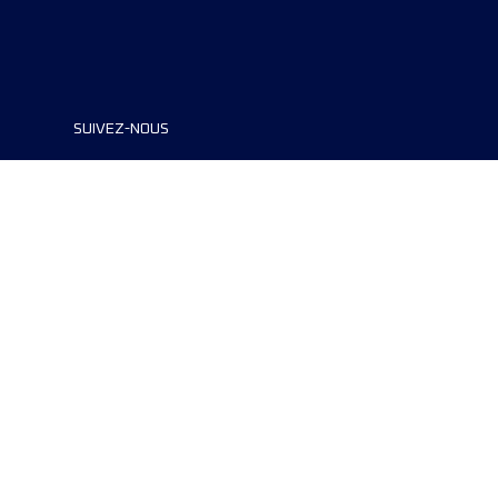
SUIVEZ-NOUS
©2024 UTMB® all rights reserved. Ultra-