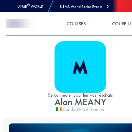
®
UTMB
WORLD
UTMB World Series Events
Skip to Content
COURSES
COUREUR
Se connecter pour lier vos résultats
Alan MEANY
Irlande
35-39
Homme