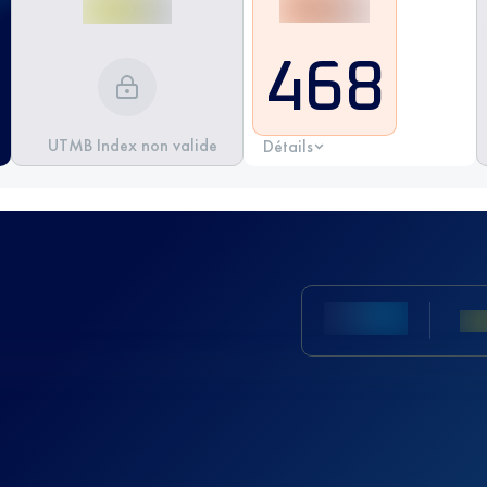
468
UTMB Index non valide
Détails