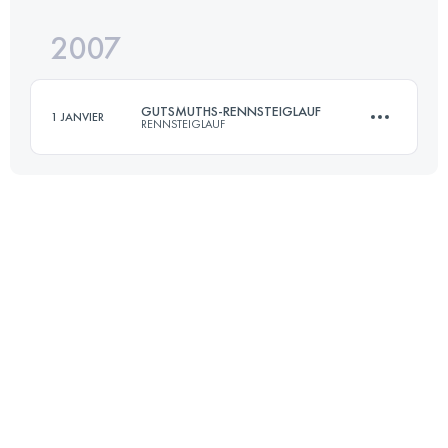
2007
72.7 KM
1490 M+
GUTSMUTHS-RENNSTEIGLAUF
1 JANVIER
RENNSTEIGLAUF
Connectez-vous pour voir l'UTMB Index
72.7 KM
1490 M+
Connectez-vous pour voir l'UTMB Index