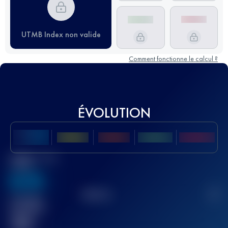
UTMB Index non valide
Comment fonctionne le calcul ?
ÉVOLUTION
Meilleur Score
UTMB
636
TOP
10
2
Course(s)
terminée(s)
32