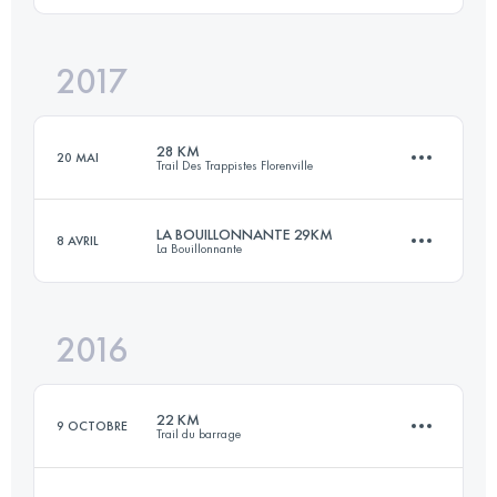
2017
41.9 KM
660 M+
Connectez-vous pour voir l'UTMB Index
28 KM
20 MAI
Trail Des Trappistes Florenville
Connectez-vous pour voir l'UTMB Index
LA BOUILLONNANTE 29KM
8 AVRIL
La Bouillonnante
29 KM
540 M+
2016
29 KM
1270 M+
Connectez-vous pour voir l'UTMB Index
22 KM
9 OCTOBRE
Trail du barrage
Connectez-vous pour voir l'UTMB Index