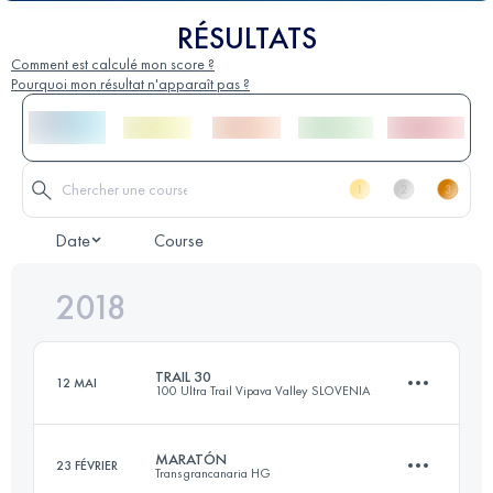
RÉSULTATS
Comment est calculé mon score ?
Pourquoi mon résultat n'apparaît pas ?
Date
Course
2018
TRAIL 30
12 MAI
100 Ultra Trail Vipava Valley SLOVENIA
MARATÓN
23 FÉVRIER
Transgrancanaria HG
29.9 KM
1450 M+