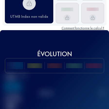
UTMB Index non valide
Comment fonctionne le calcul ?
ÉVOLUTION
Meilleur Score
UTMB
636
TOP
10
2
Course(s)
terminée(s)
32