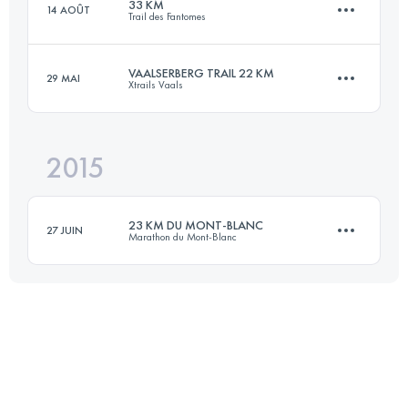
33 KM
14 AOÛT
Trail des Fantomes
22.5 KM
860 M+
VAALSERBERG TRAIL 22 KM
29 MAI
Xtrails Vaals
33.2 KM
1230 M+
Connectez-vous pour voir l'UTMB Index
2015
21.9 KM
610 M+
Connectez-vous pour voir l'UTMB Index
23 KM DU MONT-BLANC
27 JUIN
Marathon du Mont-Blanc
Connectez-vous pour voir l'UTMB Index
22.9 KM
1630 M+