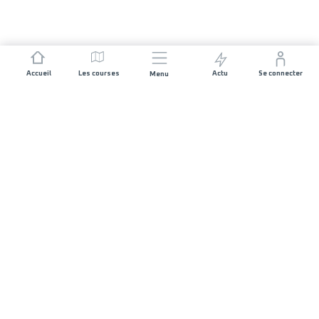
Accueil
Les courses
Actu
Se connecter
Menu
REJOIGNEZ L'AVENTURE
Organisateurs de course