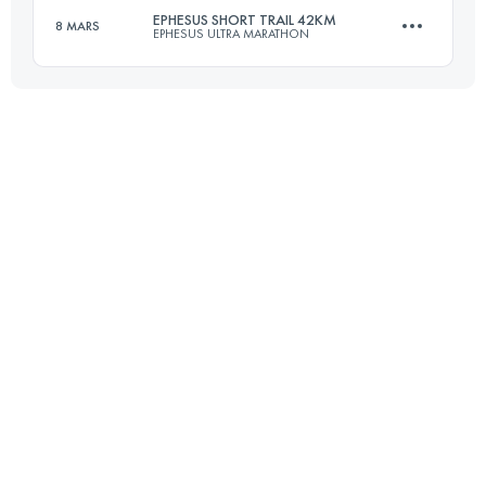
EPHESUS SHORT TRAIL 42KM
8 MARS
EPHESUS ULTRA MARATHON
42.9 KM
1880 M+
42 KM
1470 M+
Connectez-vous pour voir l'UTMB Index
Connectez-vous pour voir l'UTMB Index