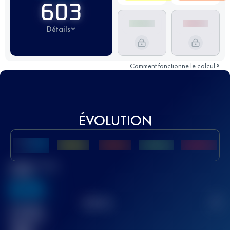
603
Détails
Comment fonctionne le calcul ?
ÉVOLUTION
Meilleur Score
UTMB
636
TOP
10
2
Course(s)
terminée(s)