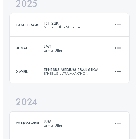
2025
13 KM
264 M+
FST 22K
13 SEPTEMBRE
NG Frig Ultra Maratonu
Connectez-vous pour voir l'UTMB Index
LMT
31 MAI
Latmos Ultra
22 KM
330 M+
EPHESUS MEDIUM TRAIL 61KM
5 AVRIL
EPHESUS ULTRA MARATHON
25.3 KM
669 M+
Connectez-vous pour voir l'UTMB Index
2024
61 KM
1875 M+
Connectez-vous pour voir l'UTMB Index
LUM
23 NOVEMBRE
Latmos Ultra
Connectez-vous pour voir l'UTMB Index