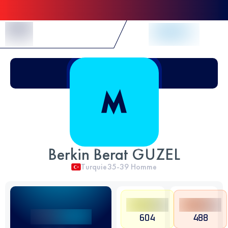
Skip to Content
Berkin Berat GUZEL
Turquie
35-39
Homme
604
488