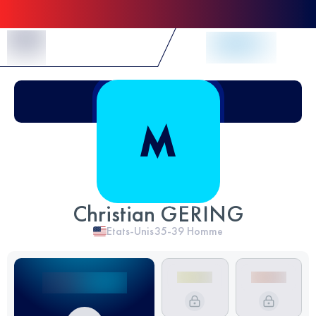
Skip to Content
Christian GERING
Etats-Unis
35-39
Homme