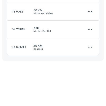
Connectez-vous pour voir l'UTMB Index
50 KM
13 MARS
Monument Valley
51.5 KM
2450 M+
55K
14 FÉVRIER
Moab's Red Hot
53 KM
1100 M+
Connectez-vous pour voir l'UTMB Index
50 KM
10 JANVIER
Bandera
54.7 KM
1550 M+
Connectez-vous pour voir l'UTMB Index
50 KM
1500 M+
Connectez-vous pour voir l'UTMB Index
Connectez-vous pour voir l'UTMB Index