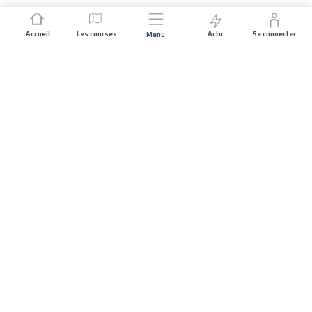
Accueil
Les courses
Actu
Se connecter
Menu
REJOIGNEZ L'AVENTURE
Organisateurs de course
Carrières