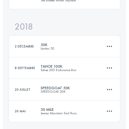
The Broken Arrow Skyrace
16.3 KM
700 M+
Connectez-vous pour voir l'UTMB Index
2018
23.9 KM
1420 M+
Connectez-vous pour voir l'UTMB Index
50K
2 DÉCEMBRE
Lantau 50
Connectez-vous pour voir l'UTMB Index
TAHOE 100K
8 SEPTEMBRE
Tahoe 200 Endurance Run
55.4 KM
3080 M+
SPEEDGOAT 50K
20 JUILLET
SPEEDGOAT 50K
89.5 KM
2970 M+
Connectez-vous pour voir l'UTMB Index
50 MILE
20 MAI
Jemez Mountain Trail Runs
54.3 KM
3425 M+
Connectez-vous pour voir l'UTMB Index