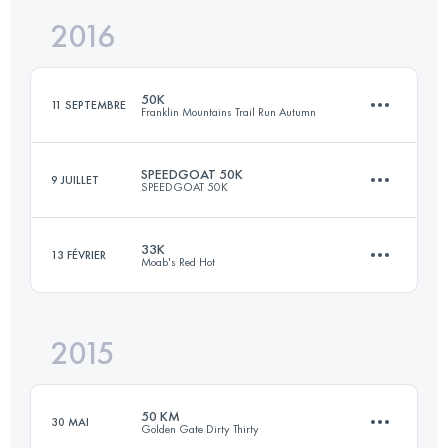
2016
85 KM
3453 M+
Connectez-vous pour voir l'UTMB Index
50K
11 SEPTEMBRE
Franklin Mountains Trail Run Autumn
Connectez-vous pour voir l'UTMB Index
SPEEDGOAT 50K
9 JUILLET
SPEEDGOAT 50K
52.6 KM
2070 M+
33K
13 FÉVRIER
Moab's Red Hot
54.3 KM
3425 M+
Connectez-vous pour voir l'UTMB Index
2015
33 KM
850 M+
Connectez-vous pour voir l'UTMB Index
50 KM
30 MAI
Golden Gate Dirty Thirty