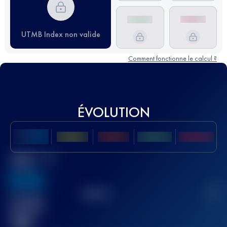
UTMB Index non valide
Comment fonctionne le calcul ?
ÉVOLUTION
Meilleur Score
UTMB
636
TOP
10
2
Course(s)
terminée(s)
32