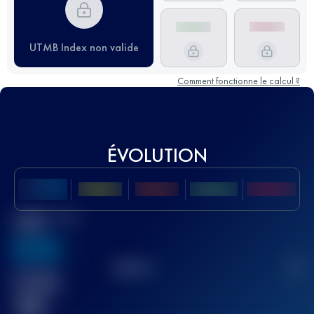
UTMB Index non valide
Comment fonctionne le calcul ?
ÉVOLUTION
Meilleur Score
UTMB
636
TOP
10
2
Course(s)
terminée(s)
32