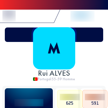
Skip to Content
Rui ALVES
Portugal
55-59
Homme
625
591