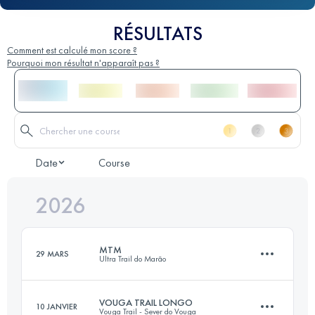
RÉSULTATS
Comment est calculé mon score ?
Pourquoi mon résultat n'apparaît pas ?
Date
Course
2026
MTM
29 MARS
Ultra Trail do Marão
VOUGA TRAIL LONGO
10 JANVIER
Vouga Trail - Sever do Vouga