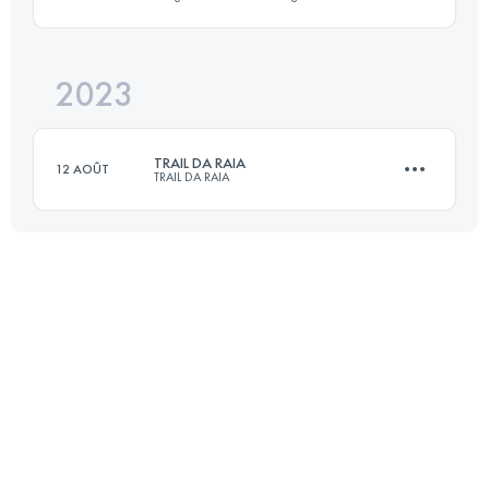
25.6 KM
860 M+
2023
38 KM
2100 M+
Connectez-vous pour voir l'UTMB Index
TRAIL DA RAIA
12 AOÛT
TRAIL DA RAIA
Connectez-vous pour voir l'UTMB Index
25 KM
750 M+
Connectez-vous pour voir l'UTMB Index