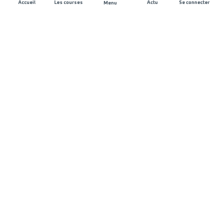
Accueil
Les courses
Actu
Se connecter
Menu
REJOIGNEZ L'AVENTURE
Organisateurs de course
Carrières