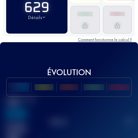
629
Détails
Comment fonctionne le calcul ?
ÉVOLUTION
Meilleur Score
UTMB
636
TOP
10
2
Course(s)
terminée(s)