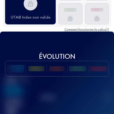
UTMB Index non valide
Comment fonctionne le calcul ?
ÉVOLUTION
Meilleur Score
UTMB
636
TOP
10
2
Course(s)
terminée(s)
32