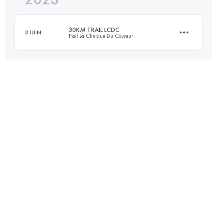
30KM TRAIL LCDC
3 JUIN
Trail La Clinique Du Coureur
Connectez-vous pour voir l'UTMB Index
30 KM
1300 M+
Connectez-vous pour voir l'UTMB Index