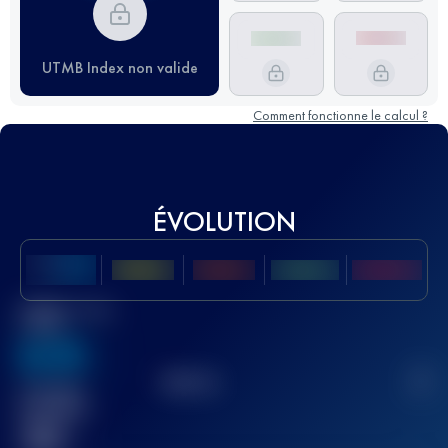
UTMB Index non valide
Comment fonctionne le calcul ?
ÉVOLUTION
Meilleur Score
UTMB
636
TOP
10
2
Course(s)
terminée(s)
32