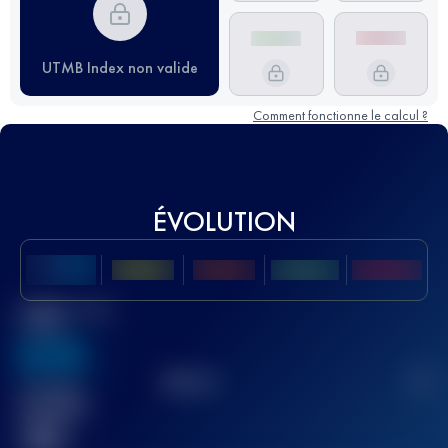
UTMB Index non valide
Comment fonctionne le calcul ?
ÉVOLUTION
Meilleur Score
UTMB
636
TOP
10
2
Course(s)
terminée(s)
32