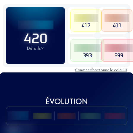
417
411
420
Détails
393
399
Comment fonctionne le calcul ?
ÉVOLUTION
Meilleur Score
UTMB