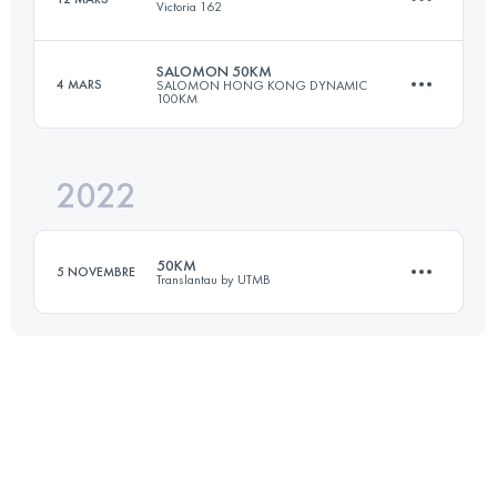
Victoria 162
47 KM
2400 M+
SALOMON 50KM
4 MARS
SALOMON HONG KONG DYNAMIC
100KM
25.2 KM
1380 M+
Connectez-vous pour voir l'UTMB Index
2022
49.3 KM
3110 M+
Connectez-vous pour voir l'UTMB Index
50KM
5 NOVEMBRE
Translantau by UTMB
Connectez-vous pour voir l'UTMB Index
53 KM
2600 M+