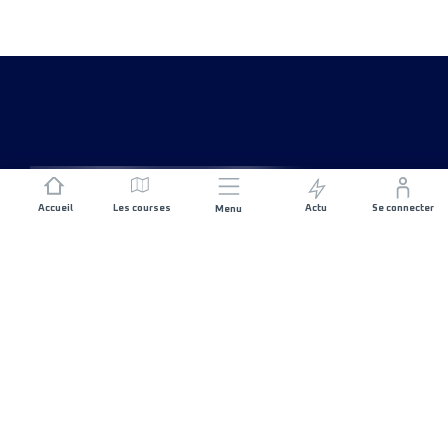
Accueil
Les courses
Actu
Se connecter
Menu
REJOIGNEZ L'AVENTURE
Organisateurs de course