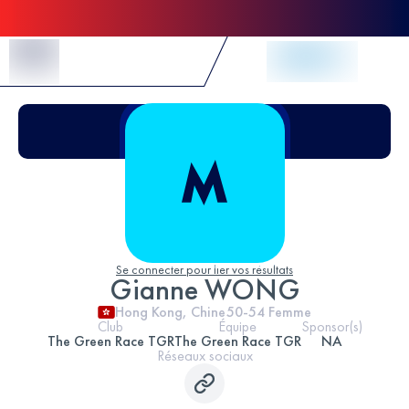
Skip to Content
Se connecter pour lier vos résultats
Gianne WONG
Hong Kong, Chine
50-54
Femme
Club
Équipe
Sponsor(s)
The Green Race TGR
The Green Race TGR
NA
Réseaux sociaux