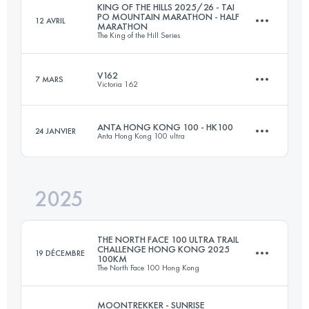
KING OF THE HILLS 2025/26 - TAI
PO MOUNTAIN MARATHON - HALF
12 AVRIL
MARATHON
The King of the Hill Series
V162
7 MARS
Victoria 162
16.9 KM
1002 M+
ANTA HONG KONG 100 - HK100
24 JANVIER
Anta Hong Kong 100 ultra
161.2 KM
7780 M+
Connectez-vous pour voir l'UTMB Index
2025
92.9 KM
5073 M+
Connectez-vous pour voir l'UTMB Index
THE NORTH FACE 100 ULTRA TRAIL
CHALLENGE HONG KONG 2025
19 DÉCEMBRE
100KM
The North Face 100 Hong Kong
Connectez-vous pour voir l'UTMB Index
MOONTREKKER - SUNRISE