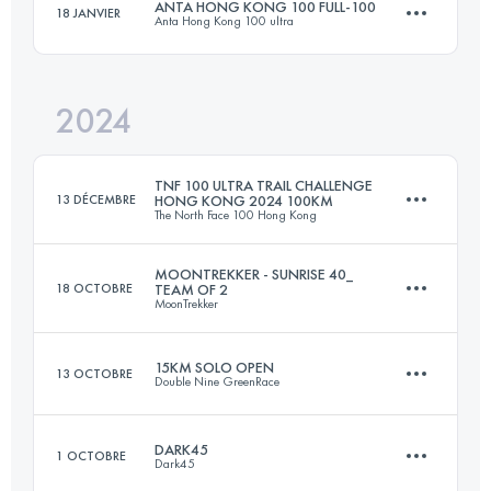
ANTA HONG KONG 100 FULL-100
18 JANVIER
Anta Hong Kong 100 ultra
143.5 KM
8800 M+
Connectez-vous pour voir l'UTMB Index
2024
102 KM
4882 M+
Connectez-vous pour voir l'UTMB Index
TNF 100 ULTRA TRAIL CHALLENGE
13 DÉCEMBRE
HONG KONG 2024 100KM
The North Face 100 Hong Kong
Connectez-vous pour voir l'UTMB Index
MOONTREKKER - SUNRISE 40_
18 OCTOBRE
TEAM OF 2
MoonTrekker
100.3 KM
5410 M+
15KM SOLO OPEN
13 OCTOBRE
Double Nine GreenRace
Équipe
42 KM
1500 M+
Connectez-vous pour voir l'UTMB Index
DARK45
1 OCTOBRE
Dark45
15 KM
779 M+