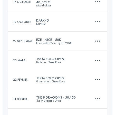
17 OCTOBRE
40_SOLO
MoonTrekker
100.3 KM
5313 M+
DARK45
12 OCTOBRE
Dark45
42 KM
1500 M+
Connectez-vous pour voir l'UTMB Index
EZE - NICE - 50K
27 SEPTEMBRE
Nice Côte d’Azur by UTMB®
43.9 KM
2569 M+
Connectez-vous pour voir l'UTMB Index
15KM SOLO OPEN
23 MARS
Pottinger GreenRace
54.5 KM
2450 M+
Connectez-vous pour voir l'UTMB Index
18KM SOLO OPEN
22 FÉVRIER
8 Immortals GreenRace
15 KM
587 M+
Connectez-vous pour voir l'UTMB Index
THE 9 DRAGONS - 50/50
14 FÉVRIER
The 9 Dragons Ultra
18 KM
961 M+
Connectez-vous pour voir l'UTMB Index