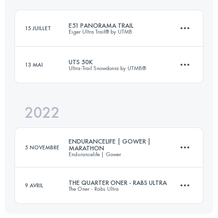
Connectez-vous pour voir l'UTMB Index
E51 PANORAMA TRAIL
15 JUILLET
Eiger Ultra Trail® by UTMB
Connectez-vous pour voir l'UTMB Index
UTS 50K
13 MAI
Ultra-Trail Snowdonia by UTMB®
51 KM
3000 M+
2022
55 KM
3300 M+
Connectez-vous pour voir l'UTMB Index
ENDURANCELIFE | GOWER |
5 NOVEMBRE
MARATHON
Endurancelife | Gower
Connectez-vous pour voir l'UTMB Index
THE QUARTER ONER - RABS ULTRA
9 AVRIL
The Oner - Rabs Ultra
44.3 KM
930 M+