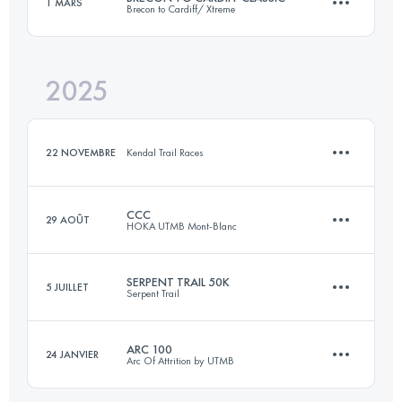
1 MARS
Brecon to Cardiff/ Xtreme
80 KM
4600 M+
2025
70 KM
1060 M+
Connectez-vous pour voir l'UTMB Index
22 NOVEMBRE
Kendal Trail Races
Connectez-vous pour voir l'UTMB Index
CCC
29 AOÛT
HOKA UTMB Mont-Blanc
10.8 KM
209 M+
SERPENT TRAIL 50K
5 JUILLET
Serpent Trail
101 KM
6050 M+
Connectez-vous pour voir l'UTMB Index
ARC 100
24 JANVIER
Arc Of Attrition by UTMB
49.9 KM
700 M+