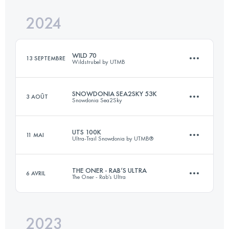
Connectez-vous pour voir l'UTMB Index
2024
160 KM
4250 M+
Connectez-vous pour voir l'UTMB Index
WILD 70
13 SEPTEMBRE
Wildstrubel by UTMB
Connectez-vous pour voir l'UTMB Index
SNOWDONIA SEA2SKY 53K
3 AOÛT
Snowdonia Sea2Sky
72 KM
3700 M+
UTS 100K
11 MAI
Ultra-Trail Snowdonia by UTMB®
53 KM
1625 M+
Connectez-vous pour voir l'UTMB Index
THE ONER - RAB’S ULTRA
6 AVRIL
The Oner - Rab’s Ultra
103.8 KM
6503 M+
Connectez-vous pour voir l'UTMB Index
2023
130 KM
3500 M+