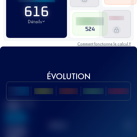
616
Détails
524
Comment fonctionne le calcul ?
ÉVOLUTION
Meilleur Score
UTMB
636
TOP
10
2
Course(s)
terminée(s)