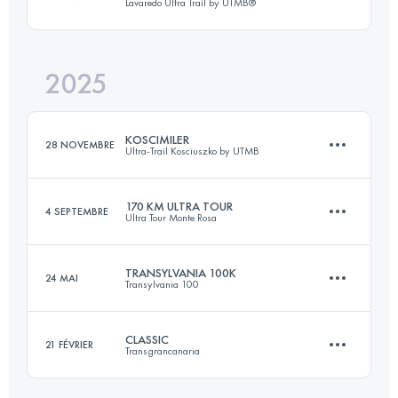
Lavaredo Ultra Trail by UTMB®
2025
120 KM
5800 M+
KOSCIMILER
28 NOVEMBRE
Ultra-Trail Kosciuszko by UTMB
Connectez-vous pour voir l'UTMB Index
170 KM ULTRA TOUR
4 SEPTEMBRE
Ultra Tour Monte Rosa
161 KM
4710 M+
TRANSYLVANIA 100K
24 MAI
Transylvania 100
147.4 KM
9376 M+
Connectez-vous pour voir l'UTMB Index
CLASSIC
21 FÉVRIER
Transgrancanaria
102.4 KM
6860 M+
Connectez-vous pour voir l'UTMB Index