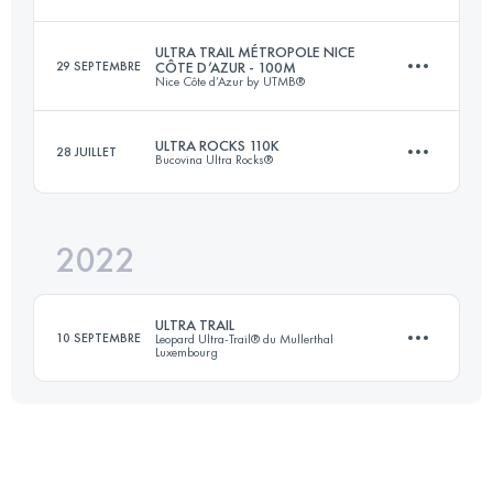
Connectez-vous pour voir l'UTMB Index
ULTRA TRAIL MÉTROPOLE NICE
29 SEPTEMBRE
CÔTE D’AZUR - 100M
Nice Côte d’Azur by UTMB®
78 KM
2201 M+
ULTRA ROCKS 110K
28 JUILLET
Bucovina Ultra Rocks®
165 KM
8400 M+
Connectez-vous pour voir l'UTMB Index
2022
109.9 KM
6360 M+
Connectez-vous pour voir l'UTMB Index
ULTRA TRAIL
10 SEPTEMBRE
Leopard Ultra-Trail® du Mullerthal
Luxembourg
Connectez-vous pour voir l'UTMB Index
110 KM
2882 M+