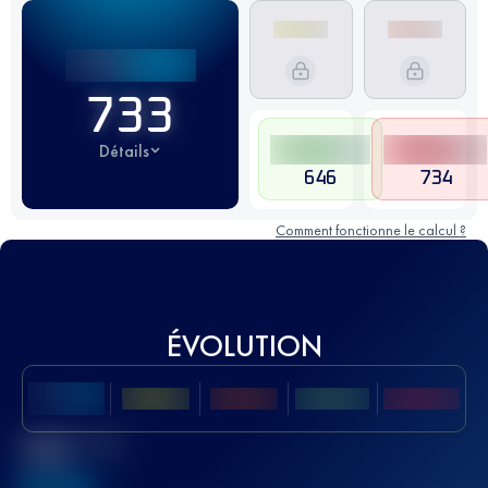
733
Détails
646
734
Comment fonctionne le calcul ?
ÉVOLUTION
Meilleur Score
UTMB