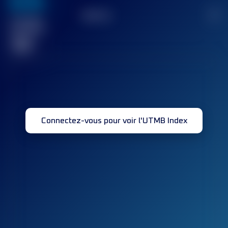
636
TOP
10
2
Course(s)
terminée(s)
32
Connectez-vous pour voir l'UTMB Index