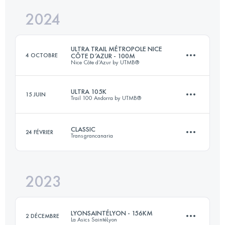
2024
126 KM
6862 M+
Connectez-vous pour voir l'UTMB Index
ULTRA TRAIL MÉTROPOLE NICE
4 OCTOBRE
CÔTE D’AZUR - 100M
Nice Côte d’Azur by UTMB®
Connectez-vous pour voir l'UTMB Index
ULTRA 105K
15 JUIN
Trail 100 Andorra by UTMB®
159 KM
8200 M+
CLASSIC
24 FÉVRIER
Transgrancanaria
109 KM
6900 M+
Connectez-vous pour voir l'UTMB Index
2023
127 KM
6790 M+
Connectez-vous pour voir l'UTMB Index
LYONSAINTÉLYON - 156KM
2 DÉCEMBRE
La Asics SaintéLyon