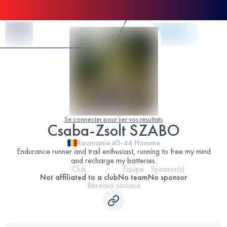
Skip to Content
Se connecter pour lier vos résultats
Csaba-Zsolt SZABO
Roumanie
40-44
Homme
Endurance runner and trail enthusiast, running to free my mind
and recharge my batteries.
Club
Équipe
Sponsor(s)
Not affiliated to a club
No team
No sponsor
Réseaux sociaux