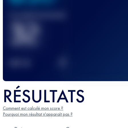
Course(s) terminée(s)
32
2
TOP
10
RÉSULTATS
Comment est calculé mon score ?
Pourquoi mon résultat n'apparaît pas ?