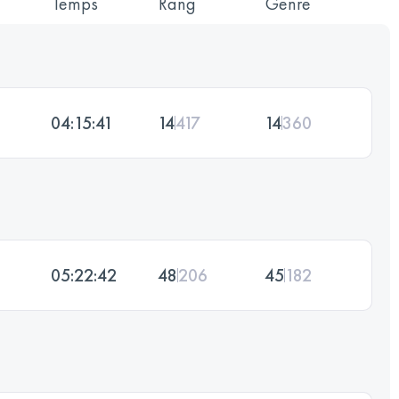
Temps
Rang
Genre
04:15:41
14
417
14
360
05:22:42
48
206
45
182