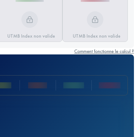
UTMB Index non valide
UTMB Index non valide
Comment fonctionne le calcul ?