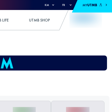
MY
UTMB
KM
FR
 LIFE
UTMB SHOP