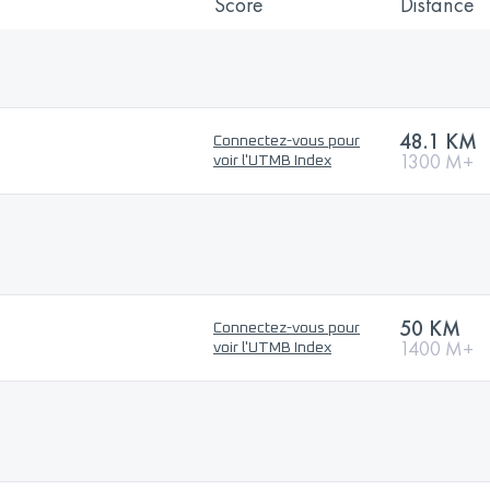
Score
Distance
48.1 KM
Connectez-vous pour
1300 M+
voir l'UTMB Index
50 KM
Connectez-vous pour
1400 M+
voir l'UTMB Index