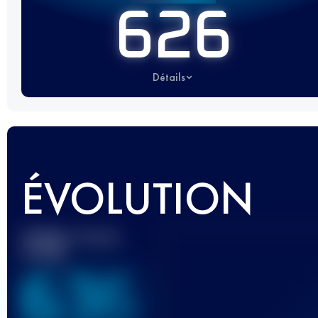
626
Détails
ÉVOLUTION
Meilleur Score
UTMB
636