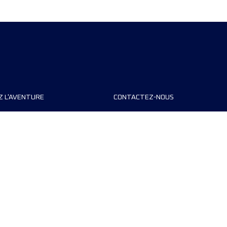
Z L'AVENTURE
CONTACTEZ-NOUS
teurs de course
FAQ
s
Contact
MyUTMB+