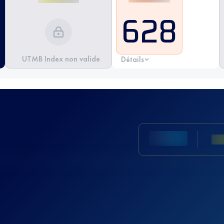
628
UTMB Index non valide
Détails