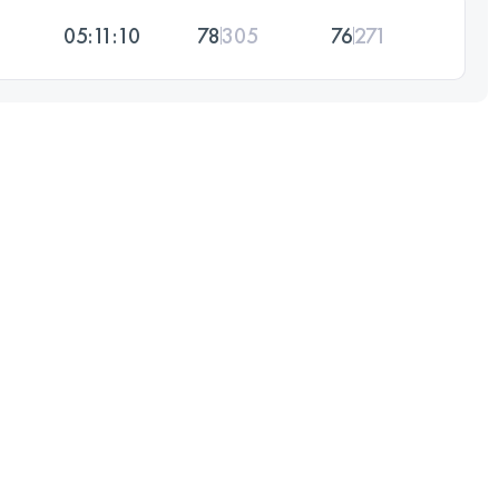
05:11:10
78
305
76
271