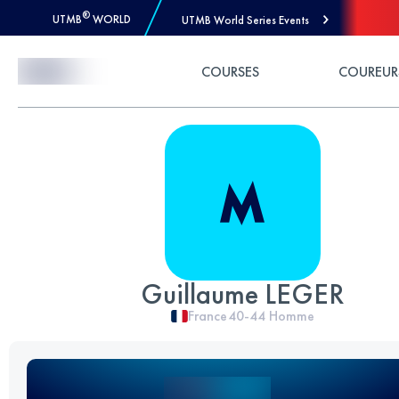
®
UTMB
WORLD
UTMB World Series Events
Skip to Content
COURSES
COUREUR
Guillaume LEGER
France
40-44
Homme