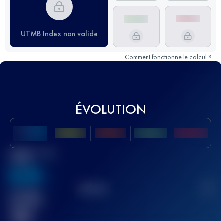
UTMB Index non valide
Comment fonctionne le calcul ?
ÉVOLUTION
Meilleur Score
UTMB
636
TOP
10
2
Course(s)
terminée(s)
32