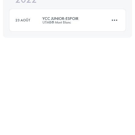
YCC JUNIOR-ESPOIR
23 AOÛT
UTMB® Mont Blanc
Connectez-vous pour voir l'UTMB Index
15.2 KM
1286 M+
Connectez-vous pour voir l'UTMB Index