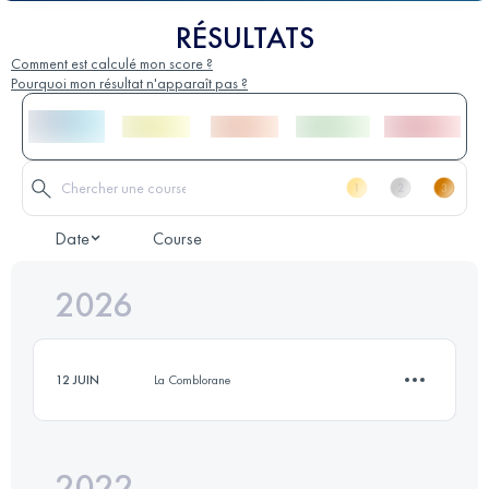
RÉSULTATS
Comment est calculé mon score ?
Pourquoi mon résultat n'apparaît pas ?
Date
Course
2026
12 JUIN
La Comblorane
2022
7.3 KM
280 M+