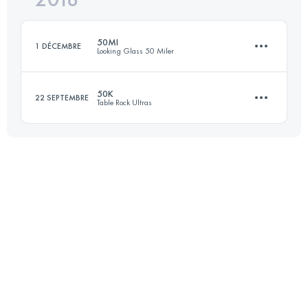
50MI
1 DÉCEMBRE
Looking Glass 50 Miler
Connectez-vous pour voir l'UTMB Index
50K
22 SEPTEMBRE
Table Rock Ultras
80.5 KM
2750 M+
48.7 KM
1760 M+
Connectez-vous pour voir l'UTMB Index
Connectez-vous pour voir l'UTMB Index