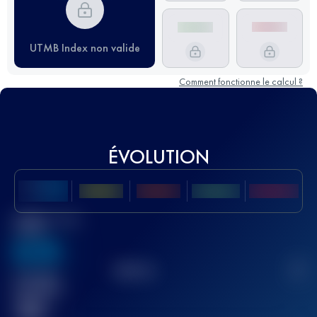
UTMB Index non valide
Comment fonctionne le calcul ?
ÉVOLUTION
Meilleur Score
UTMB
636
TOP
10
2
Course(s)
terminée(s)
32