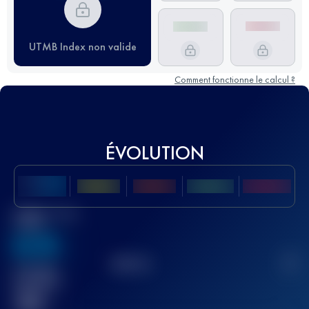
UTMB Index non valide
Comment fonctionne le calcul ?
ÉVOLUTION
Meilleur Score
UTMB
636
TOP
10
2
Course(s)
terminée(s)
32